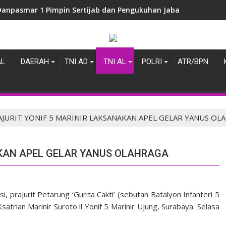
Danpasmar 1 Pimpin Sertijab dan Pengukuhan Jabatan di Jajara
AL
DAERAH
TNI AD
TNI AL
POLRI
ATR/BPN
AJURIT YONIF 5 MARINIR LAKSANAKAN APEL GELAR YANUS OL
AKAN APEL GELAR YANUS OLAHRAGA
 prajurit Petarung ‘Gurita Cakti’ (sebutan Batalyon Infanteri 5
atrian Marinir Suroto ll Yonif 5 Marinir Ujung, Surabaya. Selasa