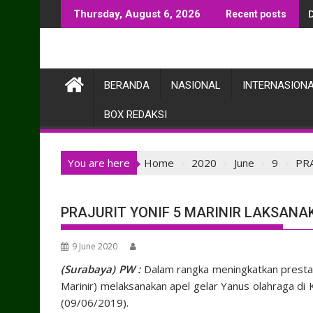
Skip
Thursday, August 6, 2026
Recent posts
to
content
BERANDA
NASIONAL
INTERNASION
BOX REDAKSI
You are here
Home
2020
June
9
PR
PRAJURIT YONIF 5 MARINIR LAKSAN
9 June 2020
(Surabaya) PW :
Dalam rangka meningkatkan prestasi,
Marinir) melaksanakan apel gelar Yanus olahraga di Ks
(09/06/2019).