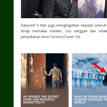
Danyonif 5 Mar juga mengingatkan kepada seluruh 
tetap memakai masker, cuci tanggan dan selalu 
penyebaran virus Corona (Covid-19).