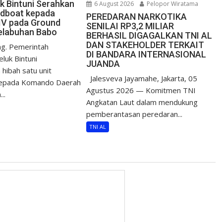
uk Bintuni Serahkan
6 August 2026
Pelopor Wiratama
edboat kepada
PEREDARAN NARKOTIKA
IV pada Ground
SENILAI RP3,2 MILIAR
elabuhan Babo
BERHASIL DIGAGALKAN TNI AL
DAN STAKEHOLDER TERKAIT
g. Pemerintah
DI BANDARA INTERNASIONAL
luk Bintuni
JUANDA
hibah satu unit
Jalesveva Jayamahe, Jakarta, 05
epada Komando Daerah
Agustus 2026 — Komitmen TNI
..
Angkatan Laut dalam mendukung
pemberantasan peredaran...
TNI AL