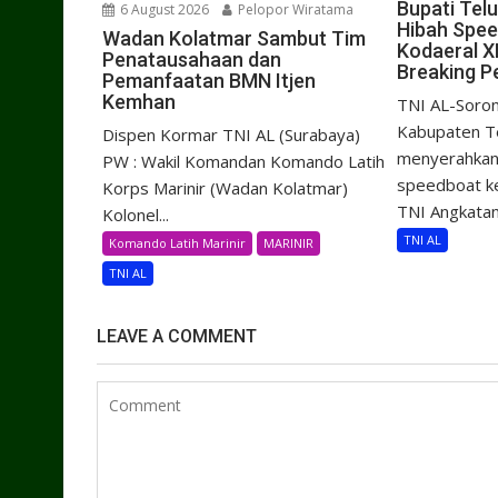
Bupati Tel
6 August 2026
Pelopor Wiratama
Hibah Spe
Wadan Kolatmar Sambut Tim
Kodaeral X
Penatausahaan dan
Breaking P
Pemanfaatan BMN Itjen
Kemhan
TNI AL-Soron
Kabupaten Te
Dispen Kormar TNI AL (Surabaya)
menyerahkan 
PW : Wakil Komandan Komando Latih
speedboat k
Korps Marinir (Wadan Kolatmar)
TNI Angkatan.
Kolonel...
TNI AL
Komando Latih Marinir
MARINIR
TNI AL
LEAVE A COMMENT