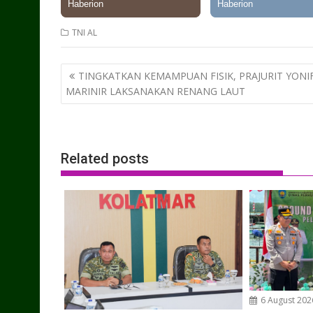
TNI AL
Post
TINGKATKAN KEMAMPUAN FISIK, PRAJURIT YONIF
navigation
MARINIR LAKSANAKAN RENANG LAUT
Related posts
6 August 202