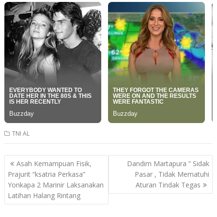
TNI AL
Post
Asah Kemampuan Fisik,
Dandim Martapura ” Sidak
navigation
Prajurit “ksatria Perkasa”
Pasar , Tidak Mematuhi
Yonkapa 2 Marinir Laksanakan
Aturan Tindak Tegas
Latihan Halang Rintang