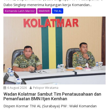
Dabo Singkep menerima kunjungan kerja Komandan...
Komando Latih Marinir
MARINIR
TNI AL
6 August 2026
Pelopor Wiratama
Wadan Kolatmar Sambut Tim Penatausahaan dan
Pemanfaatan BMN Itjen Kemhan
Dispen Kormar TNI AL (Surabaya) PW : Wakil Komandan