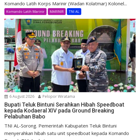
Komando Latih Korps Marinir (Wadan Kolatmar) Kolonel...
Komando Latih Marinir
MARINIR
TNI AL
6 August 2026
Pelopor Wiratama
Bupati Teluk Bintuni Serahkan Hibah Speedboat
kepada Kodaeral XIV pada Ground Breaking
Pelabuhan Babo
TNI AL-Sorong. Pemerintah Kabupaten Teluk Bintuni
menyerahkan hibah satu unit speedboat kepada Komando