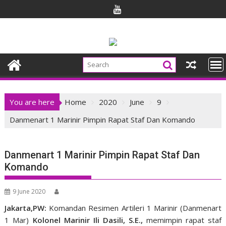
Skip
to
content
You are here
Home
2020
June
9
Danmenart 1 Marinir Pimpin Rapat Staf Dan Komando
Danmenart 1 Marinir Pimpin Rapat Staf Dan
Komando
9 June 2020
Jakarta,PW:
Komandan Resimen Artileri 1 Marinir (Danmenart
1 Mar)
Kolonel Marinir Ili Dasili, S.E.,
memimpin rapat staf