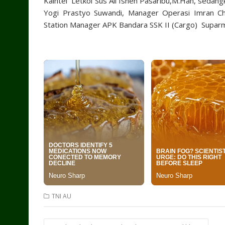
Kaintel Letkol Sus Ali Isnen Pasaribu,M.Han, sedang
Yogi Prastyo Suwandi, Manager Operasi Imran C
Station Manager APK Bandara SSK II (Cargo) Supar
TNI AU
Post