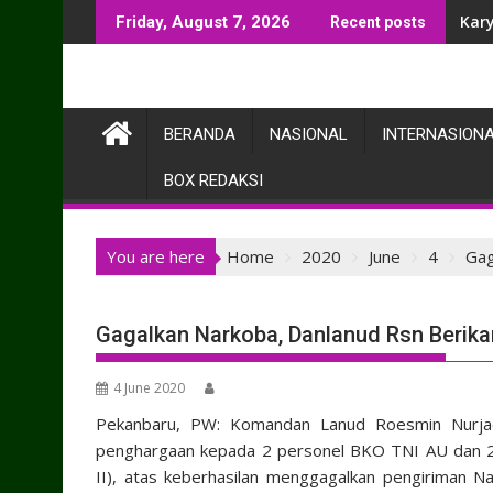
Skip
Kar
Friday, August 7, 2026
Recent posts
to
content
BERANDA
NASIONAL
INTERNASION
BOX REDAKSI
You are here
Home
2020
June
4
Gag
Gagalkan Narkoba, Danlanud Rsn Berik
4 June 2020
Pekanbaru, PW: Komandan Lanud Roesmin Nurjadi
penghargaan kepada 2 personel BKO TNI AU dan 2 
II), atas keberhasilan menggagalkan pengiriman 