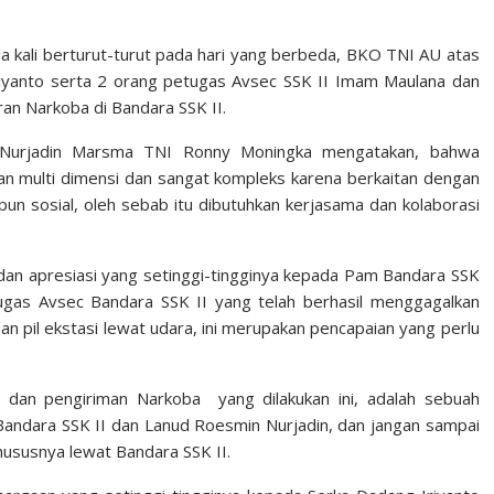
a kali berturut-turut pada hari yang berbeda, BKO TNI AU atas
anto serta 2 orang petugas Avsec SSK II Imam Maulana dan
n Narkoba di Bandara SSK II.
Nurjadin Marsma TNI Ronny Moningka mengatakan, bahwa
n multi dimensi dan sangat kompleks karena berkaitan dengan
n sosial, oleh sebab itu dibutuhkan kerjasama dan kolaborasi
n apresiasi yang setinggi-tingginya kepada Pam Bandara SSK
gas Avsec Bandara SSK II yang telah berhasil menggagalkan
n pil ekstasi lewat udara, ini merupakan pencapaian yang perlu
an pengiriman Narkoba yang dilakukan ini, adalah sebuah
Bandara SSK II dan Lanud Roesmin Nurjadin, dan jangan sampai
hususnya lewat Bandara SSK II.