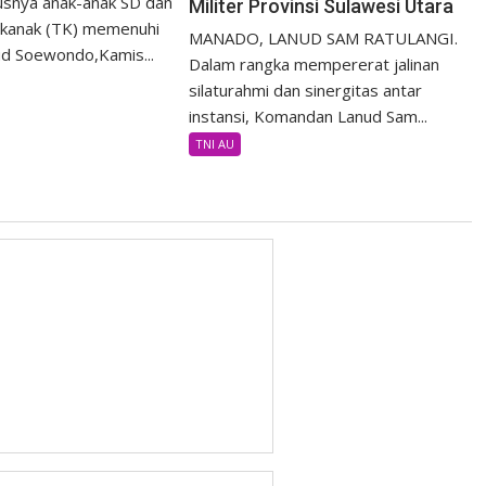
usnya anak-anak SD dan
Militer Provinsi Sulawesi Utara
-kanak (TK) memenuhi
MANADO, LANUD SAM RATULANGI.
d Soewondo,Kamis...
Dalam rangka mempererat jalinan
silaturahmi dan sinergitas antar
instansi, Komandan Lanud Sam...
TNI AU