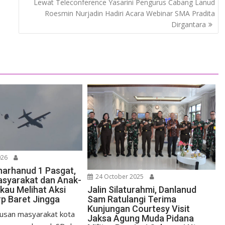
Lewat Teleconference Yasarini Pengurus Cabang Lanud
Roesmin Nurjadin Hadiri Acara Webinar SMA Pradita
Dirgantara
026
arhanud 1 Pasgat,
24 October 2025
syarakat dan Anak-
kau Melihat Aksi
Jalin Silaturahmi, Danlanud
rp Baret Jingga
Sam Ratulangi Terima
Kunjungan Courtesy Visit
san masyarakat kota
Jaksa Agung Muda Pidana