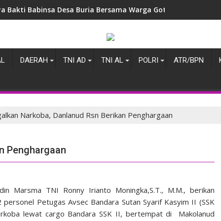
ya Bakti Babinsa Desa Buria Bersama Warga Gotong Royong B
AL
DAERAH
TNI AD
TNI AL
POLRI
ATR/BPN
alkan Narkoba, Danlanud Rsn Berikan Penghargaan
an Penghargaan
n Marsma TNI Ronny Irianto Moningka,S.T., M.M., berikan
personel Petugas Avsec Bandara Sutan Syarif Kasyim II (SSK
Narkoba lewat cargo Bandara SSK II, bertempat di Makolanud