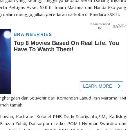
ghargaan yang setinggi-tingginya kepada Serka Dadang Iriyanto
rta Petugas Avsec SSK II Imam Maulana dan Nanda Eko yang
ggi dalam menggagalkan peredaran narkoba di Bandara SSK II.
enghargaan dan Souvenir dari Komandan Lanud Rsn Marsma TNI
amah tamah.
iawan, Kadisops Kolonel PNB Dedy Supriyanto,S.M., Kadislog
 Fauzan Zuhdi, Dansatpom Letkol POM I Nyoman Swardita dan