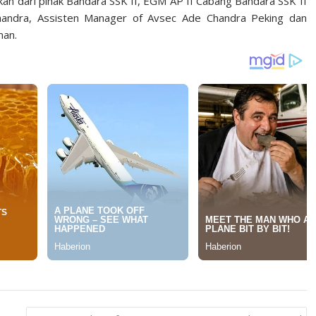
kan dari pihak Bandara SSK II, EGM AP II Cabang Bandara SSK II
handra, Assisten Manager of Avsec Ade Chandra Peking dan
man.