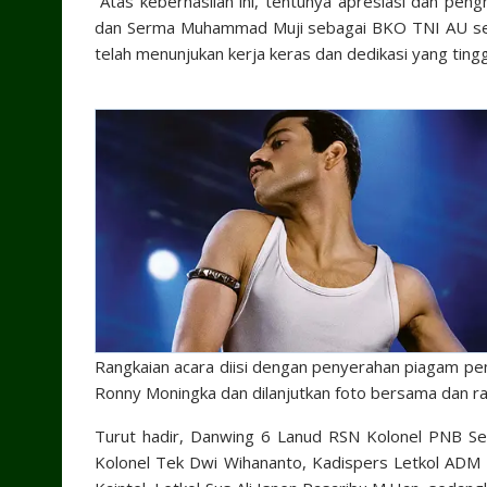
“Atas keberhasilan ini, tentunya apresiasi dan pen
dan Serma Muhammad Muji sebagai BKO TNI AU se
telah menunjukan kerja keras dan dedikasi yang tin
Rangkaian acara diisi dengan penyerahan piagam p
Ronny Moningka dan dilanjutkan foto bersama dan r
Turut hadir, Danwing 6 Lanud RSN Kolonel PNB Set
Kolonel Tek Dwi Wihananto, Kadispers Letkol ADM