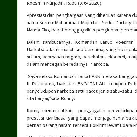
Roesmin Nurjadin, Rabu (3/6/2020).
Apresiasi dan penghargaan yang diberikan karena du
nama Serma Muhammad Muji dan Serka Dadang Iriy
Nanda Eko, dapat menggagalkan pengiriman peredara
Dalam sambutannya, Komandan Lanud Roesmin 
Narkoba adalah musuh kita bersama, yang merupaka
hukum, keamanan negara, kesehatan, ekonomi, maupu
dalam mencegah beredarnya Narkoba.
“Saya selaku Komandan Lanud RSN merasa bangga da
II Pekanbaru, baik dari BKO TNI AU maupun Petu
penyeludupan narkoba satu paket jenis sabu-sabu da
kita hargai,”kata Ronny.
Ronny menambahkan, penggagalan penyeludupan d
prestasi luar biasa yang dapat menjaga nama baik 
pernah barang haram tersebut dikirim lewat udara k