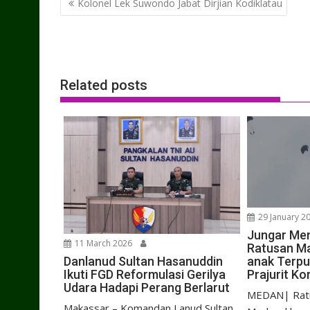
Kolonel Lek Suwondo Jabat Dirjian Kodiklatau
navigation
Related posts
29 January 2
Jungar Men
11 March 2026
Ratusan Ma
anak Terpu
Danlanud Sultan Hasanuddin
Prajurit Ko
Ikuti FGD Reformulasi Gerilya
Udara Hadapi Perang Berlarut
MEDAN| Ratu
Makassar – Komandan Lanud Sultan