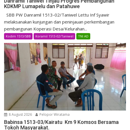
Danramil Taniwel Tinjau Progres Pembangunan
KDKMP Lumapelu dan Patahuwe
SBB PW Danramil 1513-02/Taniwel Lettu Inf Syawir
melaksanakan kunjungan dan peninjauan perkembangan
pembangunan Koperasi Desa/Kelurahan...
Kodim 1513/SBB
Koramil 1513-02/Taniwel
TNI AD
8 August 2026
Pelopor Wiratama
Babinsa 1513-03/Kairatu Km 9 Komsos Bersama
Tokoh Masyarakat.