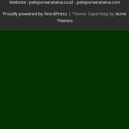
Website : peloporwiratama.co.id - peloporwiratama.com
Proudly powered by WordPress
|
Theme: SuperMag by
Acme
Themes