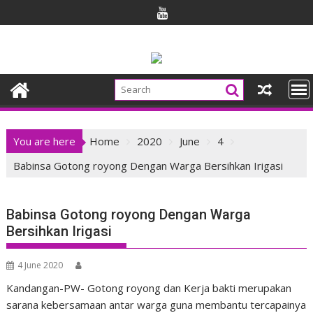
Skip
to
content
You are here
Home
2020
June
4
Babinsa Gotong royong Dengan Warga Bersihkan Irigasi
Babinsa Gotong royong Dengan Warga
Bersihkan Irigasi
4 June 2020
Kandangan-PW- Gotong royong dan Kerja bakti merupakan
sarana kebersamaan antar warga guna membantu tercapainya