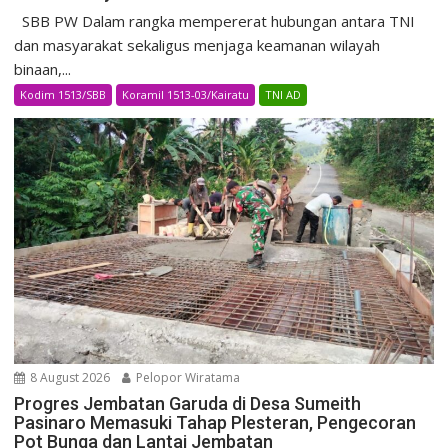
SBB PW Dalam rangka mempererat hubungan antara TNI
dan masyarakat sekaligus menjaga keamanan wilayah
binaan,...
Kodim 1513/SBB
Koramil 1513-03/Kairatu
TNI AD
8 August 2026
Pelopor Wiratama
Progres Jembatan Garuda di Desa Sumeith
Pasinaro Memasuki Tahap Plesteran, Pengecoran
Pot Bunga dan Lantai Jembatan