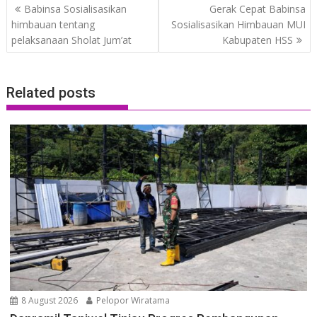
Post
Babinsa Sosialisasikan
Gerak Cepat Babinsa
navigation
himbauan tentang
Sosialisasikan Himbauan MUI
pelaksanaan Sholat Jum’at
Kabupaten HSS
Related posts
8 August 2026
Pelopor Wiratama