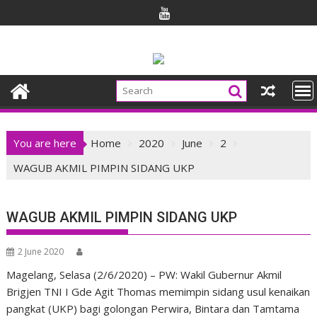
Skip
to
content
You are here
Home
2020
June
2
WAGUB AKMIL PIMPIN SIDANG UKP
WAGUB AKMIL PIMPIN SIDANG UKP
2 June 2020
Magelang, Selasa
(2/6/2020) – PW:
Wakil Gubernur Akmil
Brigjen TNI I Gde Agit Thomas memimpin sidang usul kenaikan
pangkat (UKP) bagi golongan Perwira, Bintara dan Tamtama