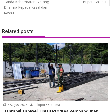
navigation
Tanda Kehormatan Bintang
Bupati Galus
Dharma Kepada Kasal dan
Kasau
Related posts
8 August 2026
Pelopor Wiratama
Danramil Taniwel Tinjau Progres Pembangunan