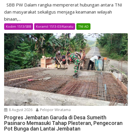
SBB PW Dalam rangka mempererat hubungan antara TNI
dan masyarakat sekaligus menjaga keamanan wilayah
binaan,...
Kodim 1513/SBB
Koramil 1513-03/Kairatu
TNI AD
8 August 2026
Pelopor Wiratama
Progres Jembatan Garuda di Desa Sumeith
Pasinaro Memasuki Tahap Plesteran, Pengecoran
Pot Bunga dan Lantai Jembatan