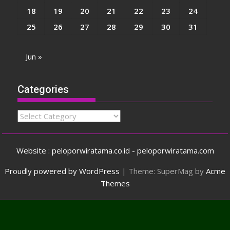
18
19
20
21
22
23
24
25
26
27
28
29
30
31
Jun »
Categories
Categories
Website : peloporwiratama.co.id - peloporwiratama.com
Proudly powered by WordPress
|
Theme: SuperMag by
Acme
Themes