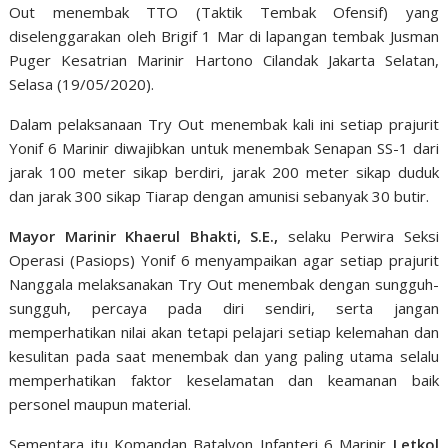
Out menembak TTO (Taktik Tembak Ofensif) yang
diselenggarakan oleh Brigif 1 Mar di lapangan tembak Jusman
Puger Kesatrian Marinir Hartono Cilandak Jakarta Selatan,
Selasa (19/05/2020).
Dalam pelaksanaan Try Out menembak kali ini setiap prajurit
Yonif 6 Marinir diwajibkan untuk menembak Senapan SS-1 dari
jarak 100 meter sikap berdiri, jarak 200 meter sikap duduk
dan jarak 300 sikap Tiarap dengan amunisi sebanyak 30 butir.
Mayor Marinir Khaerul Bhakti, S.E.,
selaku Perwira Seksi
Operasi (Pasiops) Yonif 6 menyampaikan agar setiap prajurit
Nanggala melaksanakan Try Out menembak dengan sungguh-
sungguh, percaya pada diri sendiri, serta jangan
memperhatikan nilai akan tetapi pelajari setiap kelemahan dan
kesulitan pada saat menembak dan yang paling utama selalu
memperhatikan faktor keselamatan dan keamanan baik
personel maupun material.
Sementara itu Komandan Batalyon Infanteri 6 Marinir
Letkol