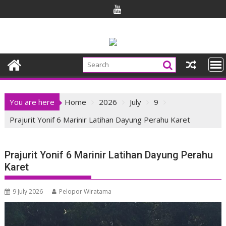
Skip
to
content
You are here
Home
2026
July
9
Prajurit Yonif 6 Marinir Latihan Dayung Perahu Karet
Prajurit Yonif 6 Marinir Latihan Dayung Perahu
Karet
9 July 2026
Pelopor Wiratama