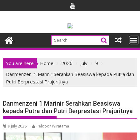
Skip
to
content
You are here
Home
2026
July
9
Danmenzeni 1 Marinir Serahkan Beasiswa kepada Putra dan
Putri Berprestasi Prajuritnya
Danmenzeni 1 Marinir Serahkan Beasiswa
kepada Putra dan Putri Berprestasi Prajuritnya
9 July 2026
Pelopor Wiratama