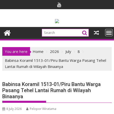
Skip
to
content
You are here
Home
2026
July
8
Babinsa Koramil 1513-01/Piru Bantu Warga Pasang Tehel
Lantai Rumah di Wilayah Binaanya
Babinsa Koramil 1513-01/Piru Bantu Warga
Pasang Tehel Lantai Rumah di Wilayah
Binaanya
8 July 2026
Pelopor Wiratama