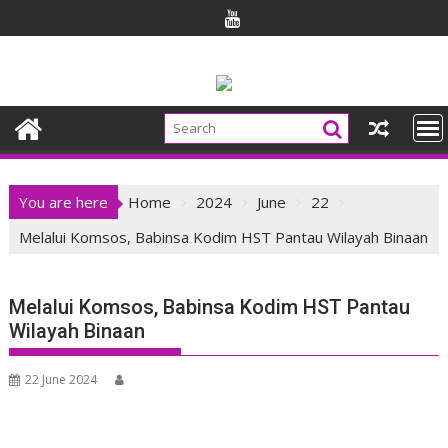
Skip
to
content
You are here
Home
2024
June
22
Melalui Komsos, Babinsa Kodim HST Pantau Wilayah Binaan
Melalui Komsos, Babinsa Kodim HST Pantau
Wilayah Binaan
22 June 2024