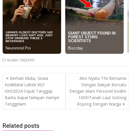
Kodim 1002/HST
Post
Berhati Mulia, Siswa
Aksi Nyata TNI Bersama
navigation
Kodiklatal Lattek WJY
Dengan Rakyat Bersatu
XXII/2024 Cepat Tanggap
Dengan Alam Personel Kodim
Bantu Kapal Nelayan Hampir
1009/Tanah Laut Gotong
Tenggelam
Royong Dengan Warga
Related posts