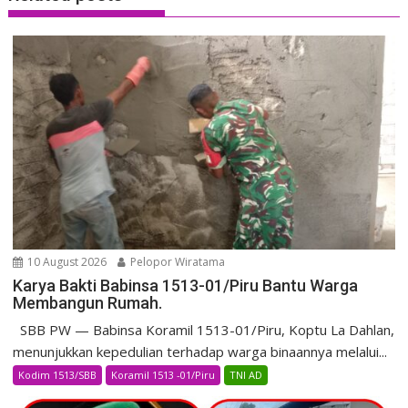
10 August 2026
Pelopor Wiratama
Karya Bakti Babinsa 1513-01/Piru Bantu Warga
Membangun Rumah.
SBB PW — Babinsa Koramil 1513-01/Piru, Koptu La Dahlan,
menunjukkan kepedulian terhadap warga binaannya melalui...
Kodim 1513/SBB
Koramil 1513 -01/Piru
TNI AD