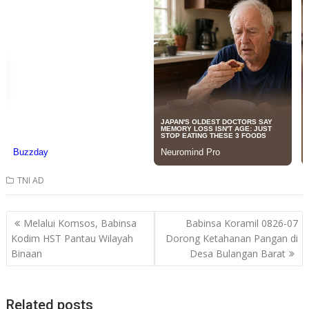
TNI AD
Post
Melalui Komsos, Babinsa
Babinsa Koramil 0826-07
navigation
Kodim HST Pantau Wilayah
Dorong Ketahanan Pangan di
Binaan
Desa Bulangan Barat
Related posts