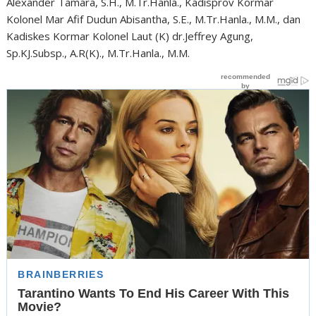
Alexander Tamara, S.H., M.Tr.Hanla., Kadisprov Kormar
Kolonel Mar Afif Dudun Abisantha, S.E., M.Tr.Hanla., M.M., dan
Kadiskes Kormar Kolonel Laut (K) dr.Jeffrey Agung,
Sp.KJ.Subsp., A.R(K)., M.Tr.Hanla., M.M.