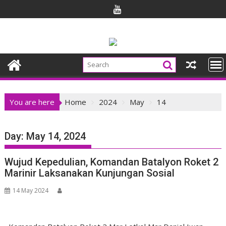
Skip
to
content
You are here
Home
2024
May
14
Day:
May 14, 2024
Wujud Kepedulian, Komandan Batalyon Roket 2
Marinir Laksanakan Kunjungan Sosial
14 May 2024