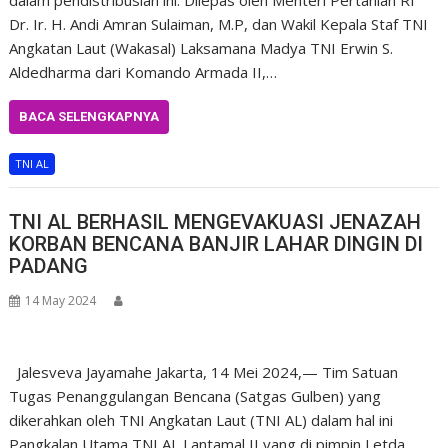
dalam pendistribusian ini. Dilepas oleh Menteri Pertanian RI
Dr. Ir. H. Andi Amran Sulaiman, M.P, dan Wakil Kepala Staf TNI
Angkatan Laut (Wakasal) Laksamana Madya TNI Erwin S.
Aldedharma dari Komando Armada II,…
BACA SELENGKAPNYA
TNI AL
TNI AL BERHASIL MENGEVAKUASI JENAZAH
KORBAN BENCANA BANJIR LAHAR DINGIN DI
PADANG
14 May 2024
Jalesveva Jayamahe Jakarta, 14 Mei 2024,— Tim Satuan
Tugas Penanggulangan Bencana (Satgas Gulben) yang
dikerahkan oleh TNI Angkatan Laut (TNI AL) dalam hal ini
Pangkalan Utama TNI AL Lantamal II yang di pimpin Letda