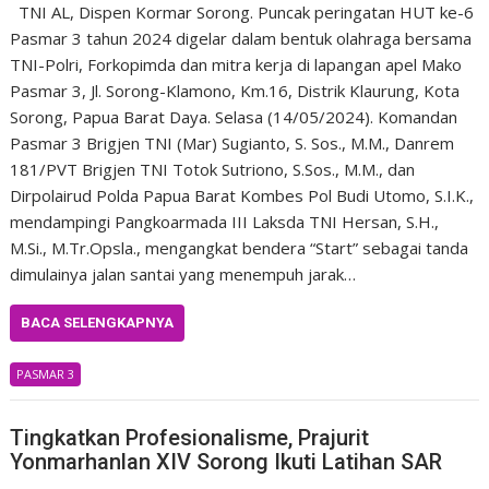
TNI AL, Dispen Kormar Sorong. Puncak peringatan HUT ke-6
Pasmar 3 tahun 2024 digelar dalam bentuk olahraga bersama
TNI-Polri, Forkopimda dan mitra kerja di lapangan apel Mako
Pasmar 3, Jl. Sorong-Klamono, Km.16, Distrik Klaurung, Kota
Sorong, Papua Barat Daya. Selasa (14/05/2024). Komandan
Pasmar 3 Brigjen TNI (Mar) Sugianto, S. Sos., M.M., Danrem
181/PVT Brigjen TNI Totok Sutriono, S.Sos., M.M., dan
Dirpolairud Polda Papua Barat Kombes Pol Budi Utomo, S.I.K.,
mendampingi Pangkoarmada III Laksda TNI Hersan, S.H.,
M.Si., M.Tr.Opsla., mengangkat bendera “Start” sebagai tanda
dimulainya jalan santai yang menempuh jarak…
BACA SELENGKAPNYA
PASMAR 3
Tingkatkan Profesionalisme, Prajurit
Yonmarhanlan XIV Sorong Ikuti Latihan SAR