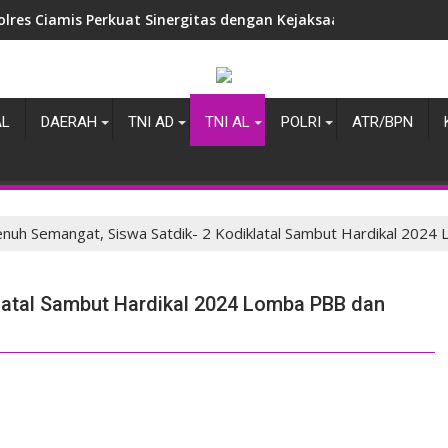
olres Ciamis Perkuat Sinergitas dengan Kejaksaan Negeri, Ba
i Tugas di Ciamis, AKBP Eko Iskandar Sambangi Kantor IPJI Perk
AL
DAERAH
TNI AD
TNI AL
POLRI
ATR/BPN
nuh Semangat, Siswa Satdik- 2 Kodiklatal Sambut Hardikal 202
latal Sambut Hardikal 2024 Lomba PBB dan