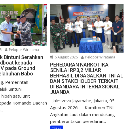
6
Pelopor Wiratama
uk Bintuni Serahkan
6 August 2026
Pelopor Wiratama
edboat kepada
PEREDARAN NARKOTIKA
IV pada Ground
SENILAI RP3,2 MILIAR
elabuhan Babo
BERHASIL DIGAGALKAN TNI AL
DAN STAKEHOLDER TERKAIT
g. Pemerintah
DI BANDARA INTERNASIONAL
luk Bintuni
JUANDA
hibah satu unit
Jalesveva Jayamahe, Jakarta, 05
epada Komando Daerah
Agustus 2026 — Komitmen TNI
..
Angkatan Laut dalam mendukung
pemberantasan peredaran...
TNI AL