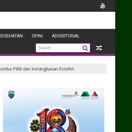
ngun Kolaborasi Penegakan Hukum dan Harkamtibmas
uat Sinergi dengan Pers
KESEHATAN
OPINI
ADVERTORIAL
4 Lomba PBB dan Ketangkasan Estafet