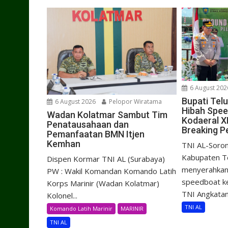
6 August 202
Bupati Tel
6 August 2026
Pelopor Wiratama
Hibah Spe
Wadan Kolatmar Sambut Tim
Kodaeral X
Penatausahaan dan
Breaking P
Pemanfaatan BMN Itjen
Kemhan
TNI AL-Soron
Kabupaten Te
Dispen Kormar TNI AL (Surabaya)
menyerahkan 
PW : Wakil Komandan Komando Latih
speedboat k
Korps Marinir (Wadan Kolatmar)
TNI Angkatan.
Kolonel...
TNI AL
Komando Latih Marinir
MARINIR
TNI AL