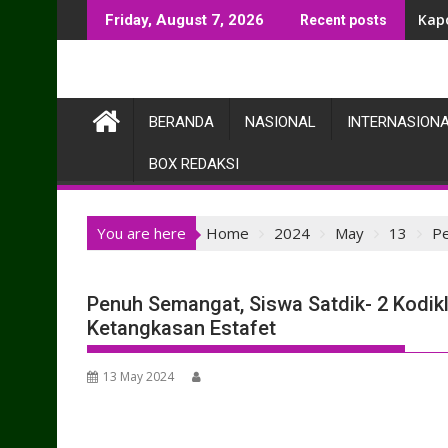
Skip
Kap
Awal
Friday, August 7, 2026
Recent posts
to
content
BERANDA
NASIONAL
INTERNASION
BOX REDAKSI
You are here
Home
2024
May
13
Pe
Penuh Semangat, Siswa Satdik- 2 Kodik
Ketangkasan Estafet
13 May 2024