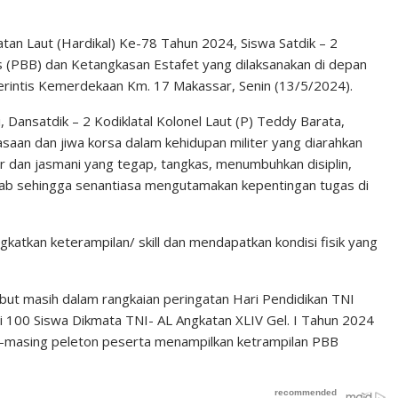
an Laut (Hardikal) Ke-78 Tahun 2024, Siswa Satdik – 2
is (PBB) dan Ketangkasan Estafet yang dilaksanakan di depan
. Perintis Kemerdekaan Km. 17 Makassar, Senin (13/5/2024).
 Dansatdik – 2 Kodiklatal Kolonel Laut (P) Teddy Barata,
aan dan jiwa korsa dalam kehidupan militer yang diarahkan
r dan jasmani yang tegap, tangkas, menumbuhkan disiplin,
awab sehingga senantiasa mengutamakan kepentingan tugas di
gkatkan keterampilan/ skill dan mendapatkan kondisi fisik yang
ut masih dalam rangkaian peringatan Hari Pendidikan TNI
ti 100 Siswa Dikmata TNI- AL Angkatan XLIV Gel. I Tahun 2024
ng-masing peleton peserta menampilkan ketrampilan PBB