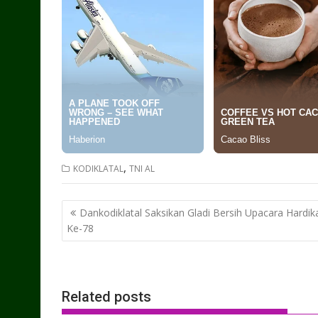
,
KODIKLATAL
TNI AL
Post
Dankodiklatal Saksikan Gladi Bersih Upacara Hardik
navigation
Ke-78
Related posts