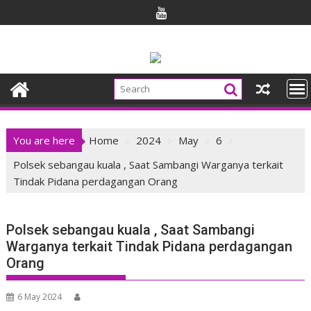
Skip
to
content
You are here
Home
2024
May
6
Polsek sebangau kuala , Saat Sambangi Warganya terkait
Tindak Pidana perdagangan Orang
Polsek sebangau kuala , Saat Sambangi
Warganya terkait Tindak Pidana perdagangan
Orang
6 May 2024