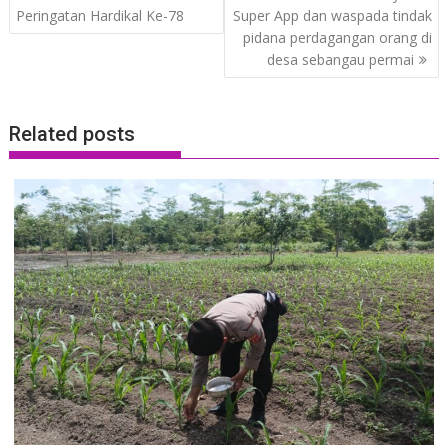
Peringatan Hardikal Ke-78
Super App dan waspada tindak
pidana perdagangan orang di
desa sebangau permai
Related posts