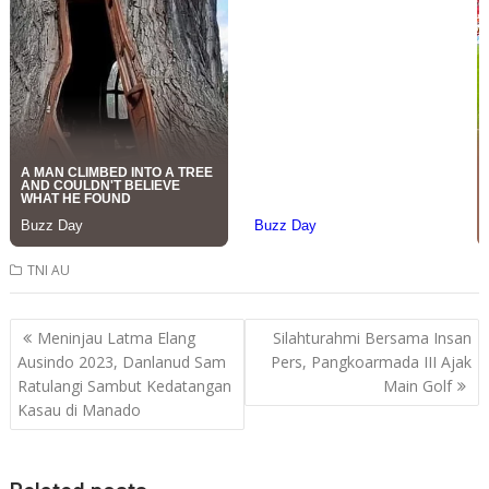
TNI AU
Post
Meninjau Latma Elang
Silahturahmi Bersama Insan
navigation
Ausindo 2023, Danlanud Sam
Pers, Pangkoarmada III Ajak
Ratulangi Sambut Kedatangan
Main Golf
Kasau di Manado