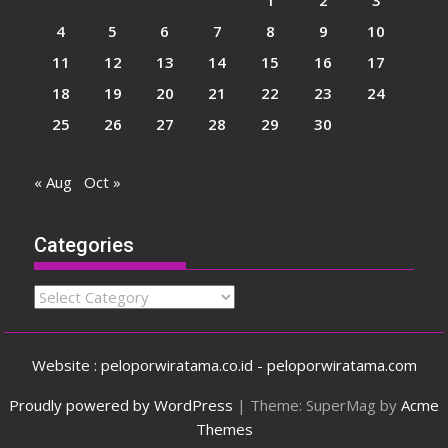
4
5
6
7
8
9
10
11
12
13
14
15
16
17
18
19
20
21
22
23
24
25
26
27
28
29
30
« Aug
Oct »
Categories
Categories
Website : peloporwiratama.co.id - peloporwiratama.com
Proudly powered by WordPress
|
Theme: SuperMag by
Acme
Themes