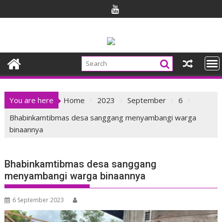
Skip
to
content
You are here
Home
2023
September
6
Bhabinkamtibmas desa sanggang menyambangi warga
binaannya
Bhabinkamtibmas desa sanggang
menyambangi warga binaannya
6 September 2023