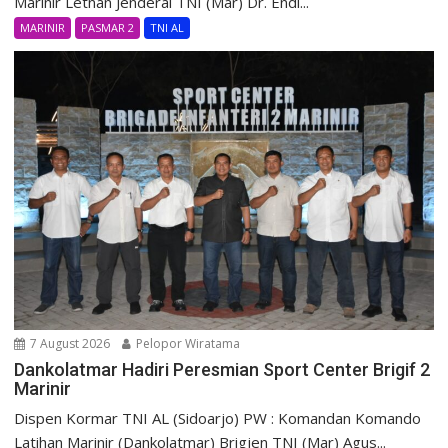
Marinir Letnan Jenderal TNI (Mar) Dr. Endi...
MARINIR
PASMAR 2
TNI AL
7 August 2026
Pelopor Wiratama
Dankolatmar Hadiri Peresmian Sport Center Brigif 2
Marinir
Dispen Kormar TNI AL (Sidoarjo) PW : Komandan Komando
Latihan Marinir (Dankolatmar) Brigjen TNI (Mar) Agus...