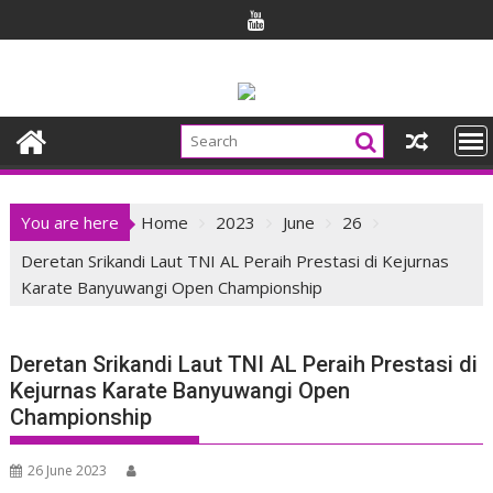
Skip
to
content
You are here
Home
2023
June
26
Deretan Srikandi Laut TNI AL Peraih Prestasi di Kejurnas
Karate Banyuwangi Open Championship
Deretan Srikandi Laut TNI AL Peraih Prestasi di
Kejurnas Karate Banyuwangi Open
Championship
26 June 2023