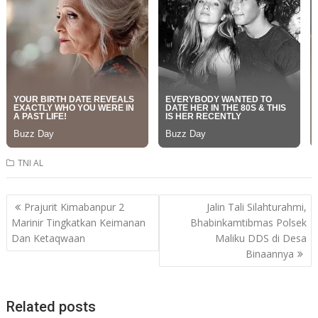
TNI AL
Post
Prajurit Kimabanpur 2
Jalin Tali Silahturahmi,
navigation
Marinir Tingkatkan Keimanan
Bhabinkamtibmas Polsek
Dan Ketaqwaan
Maliku DDS di Desa
Binaannya
Related posts