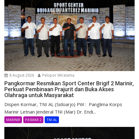
8 August 2026
Pelopor Wiratama
Pangkormar Resmikan Sport Center Brigif 2 Marinir,
Perkuat Pembinaan Prajurit dan Buka Akses
Olahraga untuk Masyarakat
Dispen Kormar, TNI AL (Sidoarjo) PW : Panglima Korps
Marinir Letnan Jenderal TNI (Mar) Dr. Endi...
MARINIR
PASMAR 2
TNI AL