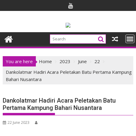
Skip
to
content
You are here
Home
2023
June
22
Dankolatmar Hadiri Acara Peletakan Batu Pertama Kampung
Bahari Nusantara
Dankolatmar Hadiri Acara Peletakan Batu
Pertama Kampung Bahari Nusantara
22 June 2023