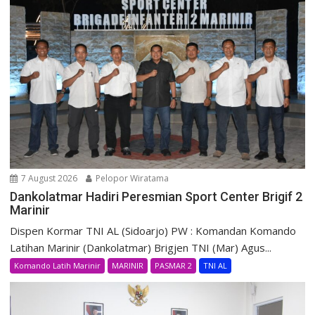
7 August 2026
Pelopor Wiratama
Dankolatmar Hadiri Peresmian Sport Center Brigif 2
Marinir
Dispen Kormar TNI AL (Sidoarjo) PW : Komandan Komando
Latihan Marinir (Dankolatmar) Brigjen TNI (Mar) Agus...
Komando Latih Marinir
MARINIR
PASMAR 2
TNI AL