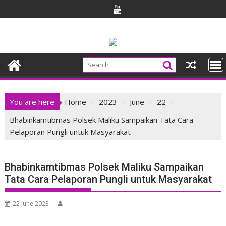
Skip
to
content
You are here
Home
2023
June
22
Bhabinkamtibmas Polsek Maliku Sampaikan Tata Cara
Pelaporan Pungli untuk Masyarakat
Bhabinkamtibmas Polsek Maliku Sampaikan
Tata Cara Pelaporan Pungli untuk Masyarakat
22 June 2023