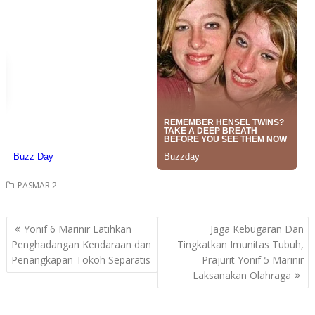
PASMAR 2
Post
Yonif 6 Marinir Latihkan
Jaga Kebugaran Dan
navigation
Penghadangan Kendaraan dan
Tingkatkan Imunitas Tubuh,
Penangkapan Tokoh Separatis
Prajurit Yonif 5 Marinir
Laksanakan Olahraga