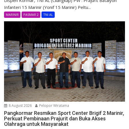
Dispen Kormar, TNI AL (Cilangkap) PW : Prajurit Batalyon
Infanteri 15 Marinir (Yonif 15 Marinir) Peltu...
MARINIR
PASMAR 2
TNI AL
8 August 2026
Pelopor Wiratama
Pangkormar Resmikan Sport Center Brigif 2 Marinir,
Perkuat Pembinaan Prajurit dan Buka Akses
Olahraga untuk Masyarakat