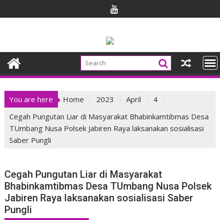
Skip
to
content
You are here
Home
2023
April
4
Cegah Pungutan Liar di Masyarakat Bhabinkamtibmas Desa
TUmbang Nusa Polsek Jabiren Raya laksanakan sosialisasi
Saber Pungli
Cegah Pungutan Liar di Masyarakat
Bhabinkamtibmas Desa TUmbang Nusa Polsek
Jabiren Raya laksanakan sosialisasi Saber
Pungli