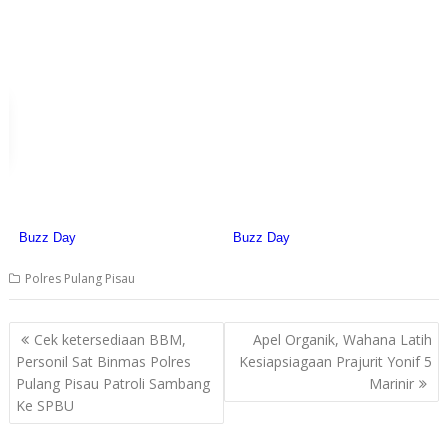
Polres Pulang Pisau
Post
Cek ketersediaan BBM,
Apel Organik, Wahana Latih
navigation
Personil Sat Binmas Polres
Kesiapsiagaan Prajurit Yonif 5
Pulang Pisau Patroli Sambang
Marinir
Ke SPBU