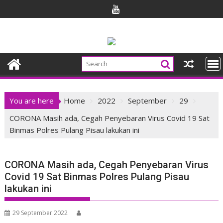
Skip
to
content
You are here
Home
2022
September
29
CORONA Masih ada, Cegah Penyebaran Virus Covid 19 Sat
Binmas Polres Pulang Pisau lakukan ini
CORONA Masih ada, Cegah Penyebaran Virus
Covid 19 Sat Binmas Polres Pulang Pisau
lakukan ini
29 September 2022