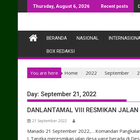
Skip
Thursday, August 6, 2026
Recent posts
to
content
BERANDA
NASIONAL
INTERNASION
BOX REDAKSI
You are here
Home
2022
September
2
Day:
September 21, 2022
DANLANTAMAL VIII RESMIKAN JALAN 
21 September 2022
Manado 21 September 2022,… Komandan Pangkalan 
J. Tangka meresmikan jalan desa yang berada di D