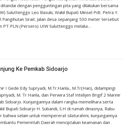
t ditandai dengan pengguntingan pita yang dilakukan bersama
) Suluttenggo Leo Basuki, Wakil Bupati Minsel Pdt. Petra Y.
ngihutan Sirait. Jalan desa sepanjang 530 meter tersebut
gan PT PLN (Persero) UIW Suluttenggo melalui…
kunjung Ke Pemkab Sidoarjo
nir I Gede Edy Supryadi, M.Tr.Hanla., M.Tr(Han), didampingi
priyadi, M. Tr Hanla, dan Perwira Staf Intelijen Brigif 2 Marinir
ab Sidoarjo. Kunjungannya dalam rangka memelihara serta
kil Bupati Sidoarjo H. Subandi, S.H di rumah dinasnya, Rabu
r bahwa selain untuk mempererat silaturahmi, kunjungannya
membantu Pemerintah Daerah menciptakan keamanan dan