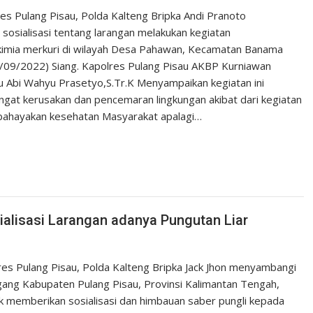
es Pulang Pisau, Polda Kalteng Bripka Andi Pranoto
sialisasi tentang larangan melakukan kegiatan
 kimia merkuri di wilayah Desa Pahawan, Kecamatan Banama
1/09/2022) Siang. Kapolres Pulang Pisau AKBP Kurniawan
tu Abi Wahyu Prasetyo,S.Tr.K Menyampaikan kegiatan ini
gat kerusakan dan pencemaran lingkungan akibat dari kegiatan
bahayakan kesehatan Masyarakat apalagi…
alisasi Larangan adanya Pungutan Liar
res Pulang Pisau, Polda Kalteng Bripka Jack Jhon menyambangi
ng Kabupaten Pulang Pisau, Provinsi Kalimantan Tengah,
k memberikan sosialisasi dan himbauan saber pungli kepada