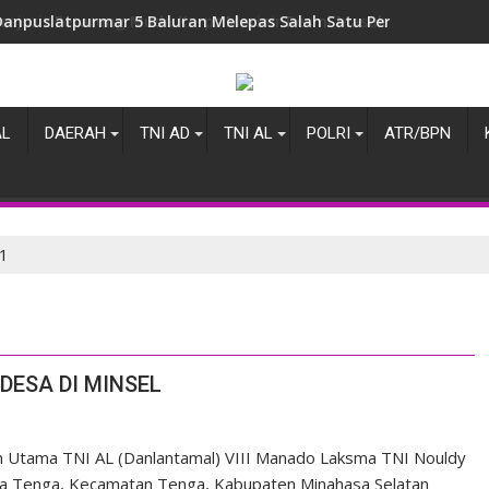
Danpuslatpurmar 5 Baluran Melepas Salah Satu Perwira Terbai
AL
DAERAH
TNI AD
TNI AL
POLRI
ATR/BPN
1
DESA DI MINSEL
Utama TNI AL (Danlantamal) VIII Manado Laksma TNI Nouldy
esa Tenga, Kecamatan Tenga, Kabupaten Minahasa Selatan