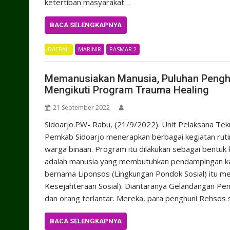
ketertiban masyarakat…
BACA SELENGKAPNYA
DAERAH
MARINIR
PASMAR 2
Memanusiakan Manusia, Puluhan Pengh
Mengikuti Program Trauma Healing
21 September 2022
Sidoarjo.PW- Rabu, (21/9/2022). Unit Pelaksana Tekn
Pemkab Sidoarjo menerapkan berbagai kegiatan ruti
warga binaan. Program itu dilakukan sebagai bent
adalah manusia yang membutuhkan pendampingan kar
bernama Liponsos (Lingkungan Pondok Sosial) itu
Kesejahteraan Sosial). Diantaranya Gelandangan P
dan orang terlantar. Mereka, para penghuni Rehsos s
BACA SELENGKAPNYA