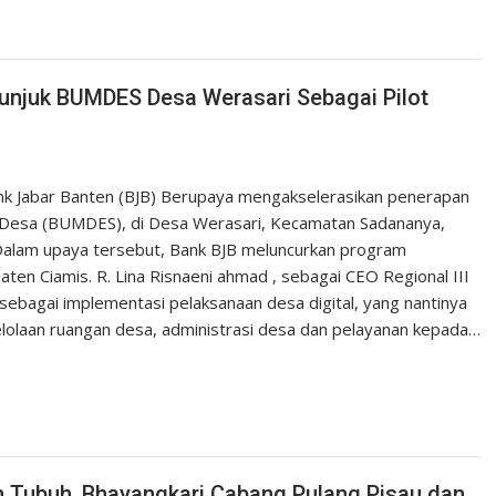
Tunjuk BUMDES Desa Werasari Sebagai Pilot
ank Jabar Banten (BJB) Berupaya mengakselerasikan penerapan
k Desa (BUMDES), di Desa Werasari, Kecamatan Sadananya,
Dalam upaya tersebut, Bank BJB meluncurkan program
aten Ciamis. R. Lina Risnaeni ahmad , sebagai CEO Regional III
sebagai implementasi pelaksanaan desa digital, yang nantinya
gelolaan ruangan desa, administrasi desa dan pelayanan kepada…
n Tubuh, Bhayangkari Cabang Pulang Pisau dan