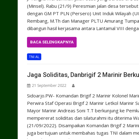
(Minsel). Rabu (21/9) Peresmian jalan desa tersebu
dengan GM PT PLN (Persero) Unit Induk Wilayah (UIW
Rembang, M.Th dan Manager PLTU Amurang Tumpal Pa
dibangun hasil kerjasama antara Lantamal VIII den
BACA SELENGKAPNYA
TNI AL
Jaga Soliditas, Danbrigif 2 Marinir Ber
21 September 2022
Sidoarjo.PW- Komandan Brigif 2 Marinir Kolonel Mari
Perwira Staf Operasi Brigif 2 Marinir Letkol Marinir Su
Mayor Marinir Andreas Soni T.T berkunjung ke Pemk
mempererat soliditas dan silaturahmi itu diterima Wa
(21/09/2022). Disampaikan Komandan Brigif 2 Marini
juga bertujuan untuk membahas tugas TNI dalam 