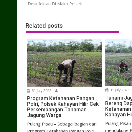
navigation
Desinfektan Di Mako Polsek
Related posts
31 July 2025
31 July 2025
Tanami Jag
Program Ketahanan Pangan
Bereng Da
Polri, Polsek Kahayan Hilir Cek
Ketahanan 
Perkembangan Tanaman
Kahayan Hil
Jagung Warga
Pulang Pisau
Pulang Pisau – Sebagai bagian dari
mendukung P
Program Ketahanan Pangan Polri,