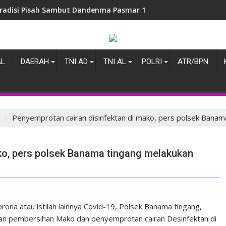
radisi Pisah Sambut Dandenma Pasmar 1
AL
DAERAH
TNI AD
TNI AL
POLRI
ATR/BPN
Penyemprotan cairan disinfektan di mako, pers polsek Bana
ko, pers polsek Banama tingang melakukan
ona atau istilah lainnya Covid-19, Polsek Banama tingang,
ukan pembersihan Mako dan penyemprotan cairan Desinfektan di