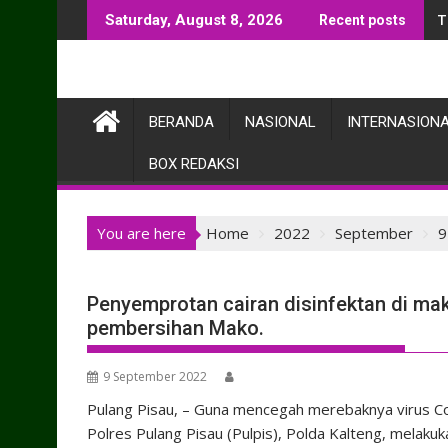
Skip
T
Saturday, August 8, 2026
Recent posts
to
content
BERANDA
NASIONAL
INTERNASION
BOX REDAKSI
You are here
Home
2022
September
9
Penyemprotan cairan disinfektan di ma
pembersihan Mako.
9 September 2022
Pulang Pisau, – Guna mencegah merebaknya virus Cor
Polres Pulang Pisau (Pulpis), Polda Kalteng, melak