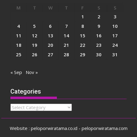
M
T
W
T
F
S
S
1
2
3
4
5
6
7
8
9
10
11
12
13
14
15
16
17
18
19
20
21
22
23
24
25
26
27
28
29
30
31
« Sep
Nov »
Categories
Categories
Website : peloporwiratama.co.id - peloporwiratama.com