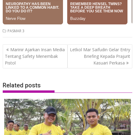
PASMAR 3
Post
Marinir Ajarkan Insan Media
Letkol Mar Saifudin Gelar Entry
navigation
Tentang Safety Menembak
Briefing Kepada Prajurit
Pistol
Kasuari Perkasa
Related posts