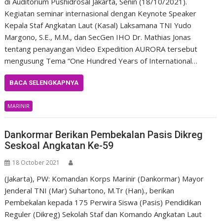
di Auditorium Pushidrosal Jakarta, Senin (18/10/2021).
Kegiatan seminar internasional dengan Keynote Speaker
Kepala Staf Angkatan Laut (Kasal) Laksamana TNI Yudo
Margono, S.E., M.M., dan SecGen IHO Dr. Mathias Jonas
tentang penayangan Video Expedition AURORA tersebut
mengusung Tema “One Hundred Years of International…
BACA SELENGKAPNYA
MARINIR
Dankormar Berikan Pembekalan Pasis Dikreg
Seskoal Angkatan Ke-59
18 October 2021
(Jakarta), PW: Komandan Korps Marinir (Dankormar) Mayor
Jenderal TNI (Mar) Suhartono, M.Tr (Han)., berikan
Pembekalan kepada 175 Perwira Siswa (Pasis) Pendidikan
Reguler (Dikreg) Sekolah Staf dan Komando Angkatan Laut