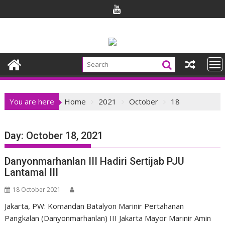
Skip
to
content
You are here
Home
2021
October
18
Day:
October 18, 2021
Danyonmarhanlan III Hadiri Sertijab PJU
Lantamal III
18 October 2021
Jakarta, PW: Komandan Batalyon Marinir Pertahanan
Pangkalan (Danyonmarhanlan) III Jakarta Mayor Marinir Amin