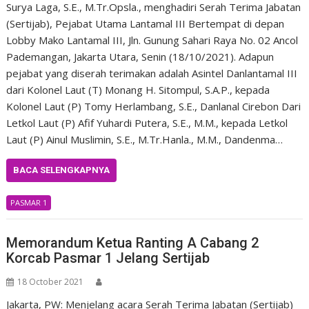
Surya Laga, S.E., M.Tr.Opsla., menghadiri Serah Terima Jabatan
(Sertijab), Pejabat Utama Lantamal III Bertempat di depan
Lobby Mako Lantamal III, Jln. Gunung Sahari Raya No. 02 Ancol
Pademangan, Jakarta Utara, Senin (18/10/2021). Adapun
pejabat yang diserah terimakan adalah Asintel Danlantamal III
dari Kolonel Laut (T) Monang H. Sitompul, S.A.P., kepada
Kolonel Laut (P) Tomy Herlambang, S.E., Danlanal Cirebon Dari
Letkol Laut (P) Afif Yuhardi Putera, S.E., M.M., kepada Letkol
Laut (P) Ainul Muslimin, S.E., M.Tr.Hanla., M.M., Dandenma…
BACA SELENGKAPNYA
PASMAR 1
Memorandum Ketua Ranting A Cabang 2
Korcab Pasmar 1 Jelang Sertijab
18 October 2021
Jakarta, PW: Menjelang acara Serah Terima Jabatan (Sertijab)