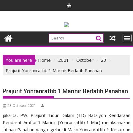
Skip
to
content
You are here
Home
2021
October
23
Prajurit Yonranratfib 1 Marinir Berlatih Panahan
Prajurit Yonranratfib 1 Marinir Berlatih Panahan
23 October 2021
jakarta, PW: Prajurit Tidur Dalam (TD) Batalyon Kendaraan
Pendarat Amfibi 1 Marinir (Yonranratfib 1 Mar) melaksanakan
latihan Panahan yang digelar di Mako Yonranratfib 1 Kesatrian