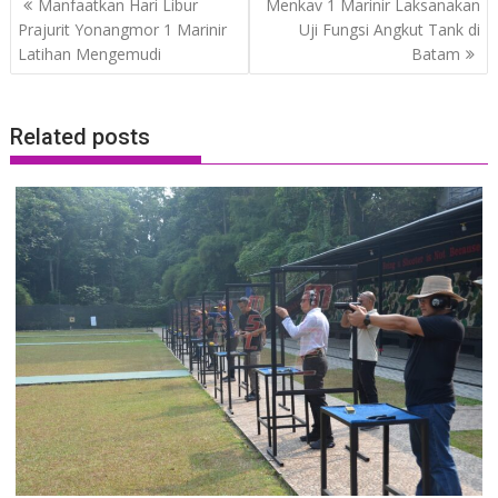
Manfaatkan Hari Libur
Menkav 1 Marinir Laksanakan
navigation
Prajurit Yonangmor 1 Marinir
Uji Fungsi Angkut Tank di
Latihan Mengemudi
Batam
Related posts