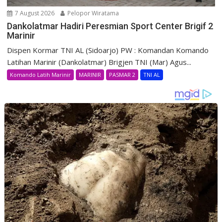
7 August 2026
Pelopor Wiratama
Dankolatmar Hadiri Peresmian Sport Center Brigif 2
Marinir
Dispen Kormar TNI AL (Sidoarjo) PW : Komandan Komando
Latihan Marinir (Dankolatmar) Brigjen TNI (Mar) Agus...
Komando Latih Marinir
MARINIR
PASMAR 2
TNI AL