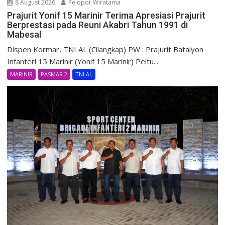
8 August 2026
Pelopor Wiratama
Prajurit Yonif 15 Marinir Terima Apresiasi Prajurit
Berprestasi pada Reuni Akabri Tahun 1991 di
Mabesal
Dispen Kormar, TNI AL (Cilangkap) PW : Prajurit Batalyon
Infanteri 15 Marinir (Yonif 15 Marinir) Peltu...
MARINIR
PASMAR 2
TNI AL