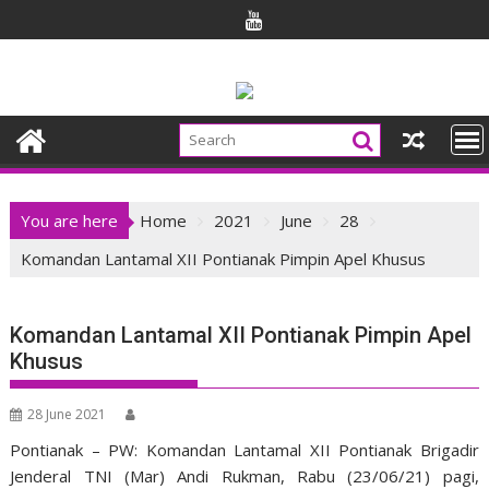
Skip
to
content
You are here
Home
2021
June
28
Komandan Lantamal XII Pontianak Pimpin Apel Khusus
Komandan Lantamal XII Pontianak Pimpin Apel
Khusus
28 June 2021
Pontianak – PW: Komandan Lantamal XII Pontianak Brigadir
Jenderal TNI (Mar) Andi Rukman, Rabu (23/06/21) pagi,