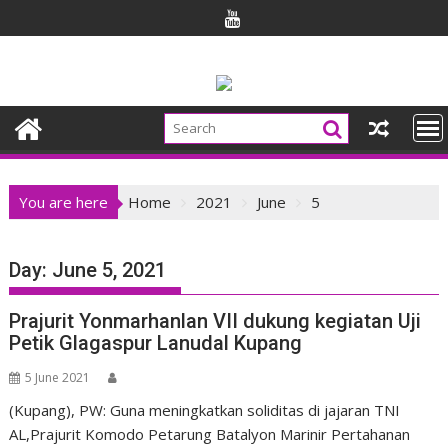
Skip
to
content
You are here
Home
2021
June
5
Day:
June 5, 2021
Prajurit Yonmarhanlan VII dukung kegiatan Uji
Petik Glagaspur Lanudal Kupang
5 June 2021
(Kupang), PW: Guna meningkatkan soliditas di jajaran TNI
AL,Prajurit Komodo Petarung Batalyon Marinir Pertahanan