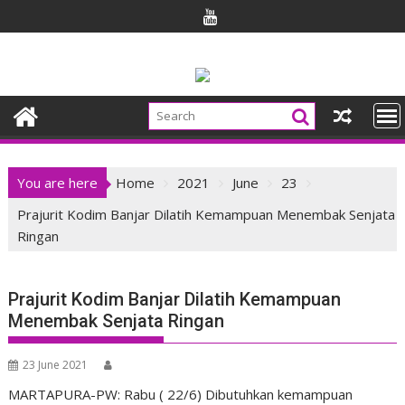
Skip
to
content
You are here
Home
2021
June
23
Prajurit Kodim Banjar Dilatih Kemampuan Menembak Senjata
Ringan
Prajurit Kodim Banjar Dilatih Kemampuan
Menembak Senjata Ringan
23 June 2021
MARTAPURA-PW: Rabu ( 22/6) Dibutuhkan kemampuan