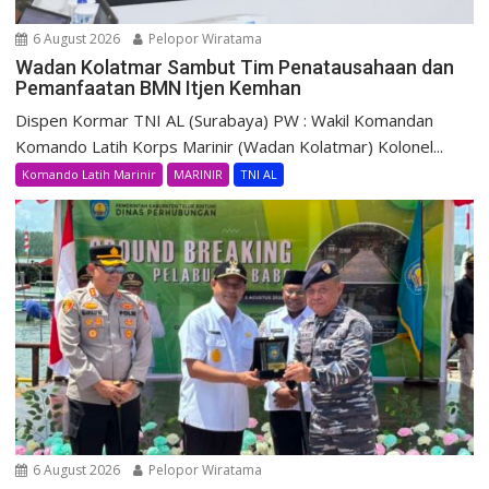
6 August 2026
Pelopor Wiratama
Wadan Kolatmar Sambut Tim Penatausahaan dan
Pemanfaatan BMN Itjen Kemhan
Dispen Kormar TNI AL (Surabaya) PW : Wakil Komandan
Komando Latih Korps Marinir (Wadan Kolatmar) Kolonel...
Komando Latih Marinir
MARINIR
TNI AL
6 August 2026
Pelopor Wiratama