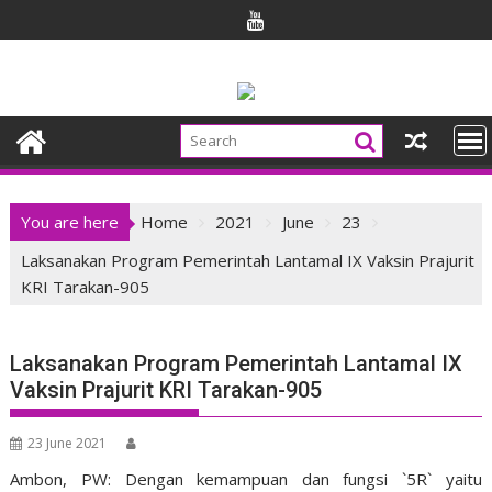
Skip
to
content
You are here
Home
2021
June
23
Laksanakan Program Pemerintah Lantamal IX Vaksin Prajurit
KRI Tarakan-905
Laksanakan Program Pemerintah Lantamal IX
Vaksin Prajurit KRI Tarakan-905
23 June 2021
Ambon, PW: Dengan kemampuan dan fungsi `5R` yaitu