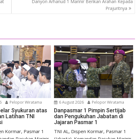
at
Danyon Arhanud 1 Marinir Berikan Arahan Kepada
Prajuritnya
6
Pelopor Wiratama
6 August 2026
Pelopor Wiratama
elar Syukuran atas
Danpasmar 1 Pimpin Sertijab
an Latihan TNI
dan Pengukuhan Jabatan di
i
Jajaran Pasmar 1
en Kormar, Pasmar 1
TNI AL, Dispen Kormar, Pasmar 1
omandan Pasukan Marinir
(Jakarta). Komandan Pasukan Marinir