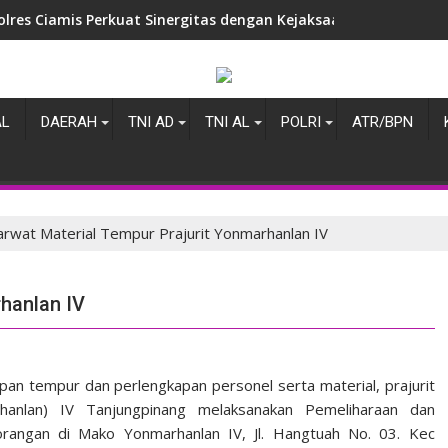
olres Ciamis Perkuat Sinergitas dengan Kejaksaan Negeri, Ba
AL
DAERAH
TNI AD
TNI AL
POLRI
ATR/BPN
rwat Material Tempur Prajurit Yonmarhanlan IV
hanlan IV
n tempur dan perlengkapan personel serta material, prajurit
rhanlan) IV Tanjungpinang melaksanakan Pemeliharaan dan
rangan di Mako Yonmarhanlan IV, Jl. Hangtuah No. 03. Kec