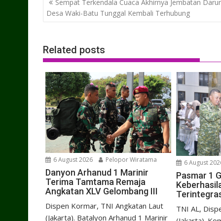
Sempat Terkendala Cuaca Akhirnya Jembatan Darur
navigation
Desa Waki-Batu Tunggal Kembali Terhubung
Related posts
6 August 2026
Pelopor Wiratama
6 August 202
Danyon Arhanud 1 Marinir
Pasmar 1 G
Terima Tamtama Remaja
Keberhasil
Angkatan XLV Gelombang III
Terintegras
Dispen Kormar, TNI Angkatan Laut
TNI AL, Disp
(Jakarta). Batalyon Arhanud 1 Marinir
(Jakarta). K