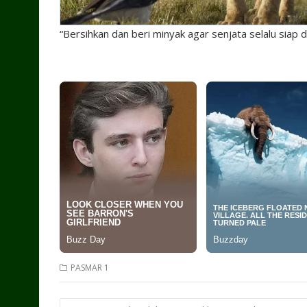
“Bersihkan dan beri minyak agar senjata selalu siap
PASMAR 1
Post