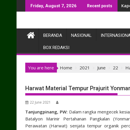
Skip
Kap
Friday, August 7, 2026
Recent posts
to
content
BERANDA
NASIONAL
INTERNASION
BOX REDAKSI
You are here
Home
2021
June
22
Ha
Harwat Material Tempur Prajurit Yonmar
22 June 2021
Tanjungpinang, PW:
Dalam rangka mengecek kesiapa
Batalyon Marinir Pertahanan Pangkalan (Yonma
Perawatan (Harwat) senjata tempur organik pero