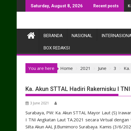
Skip
D
Saturday, August 8, 2026
Recent posts
to
content
BERANDA
NASIONAL
INTERNASION
BOX REDAKSI
You are here
Home
2021
June
3
Ka.
Ka. Akun STTAL Hadiri Rakernisku I TN
3 June 2021
Surabaya, PW: Ka. Akun STTAL Mayor Laut (S) Irawan D
I TNI Angkatan Laut TA.2021 secara Virtual dengan
Silta Akun AAL Jl.Bumimoro Surabaya. Kamis (3/6/202