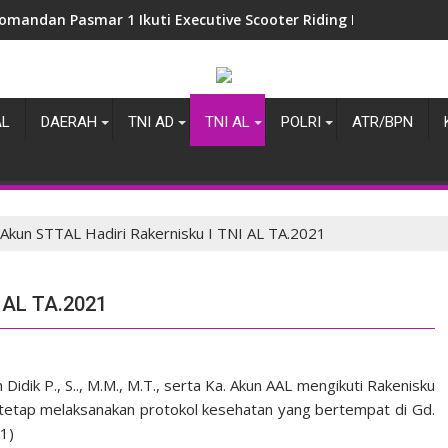
anyonif 4 Marinir Laksanakan Latihan Menembak Pistol Bersam
AL
DAERAH
TNI AD
TNI AL
POLRI
ATR/BPN
 Akun STTAL Hadiri Rakernisku I TNI AL TA.2021
I AL TA.2021
idik P., S.., M.M., M.T., serta Ka. Akun AAL mengikuti Rakenisku
 tetap melaksanakan protokol kesehatan yang bertempat di Gd.
1)