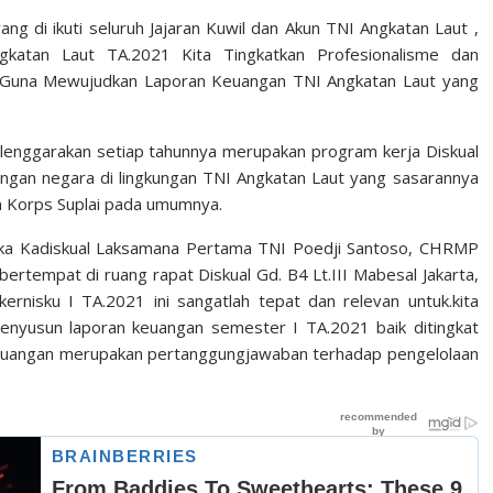
ng di ikuti seluruh Jajaran Kuwil dan Akun TNI Angkatan Laut ,
gkatan Laut TA.2021 Kita Tingkatkan Profesionalisme dan
a Guna Mewujudkan Laporan Keuangan TNI Angkatan Laut yang
lenggarakan setiap tahunnya merupakan program kerja Diskual
gan negara di lingkungan TNI Angkatan Laut yang sasarannya
n Korps Suplai pada umumnya.
uka Kadiskual Laksamana Pertama TNI Poedji Santoso, CHRMP
ertempat di ruang rapat Diskual Gd. B4 Lt.III Mabesal Jakarta,
isku I TA.2021 ini sangatlah tepat dan relevan untuk.kita
enyusun laporan keuangan semester I TA.2021 baik ditingkat
 keuangan merupakan pertanggungjawaban terhadap pengelolaan