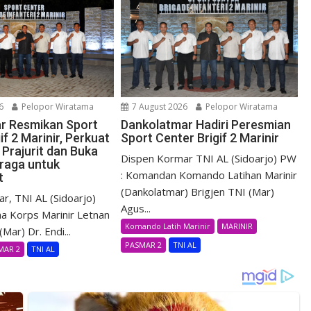
6
Pelopor Wiratama
7 August 2026
Pelopor Wiratama
r Resmikan Sport
Dankolatmar Hadiri Peresmian
if 2 Marinir, Perkuat
Sport Center Brigif 2 Marinir
Prajurit dan Buka
Dispen Kormar TNI AL (Sidoarjo) PW
raga untuk
: Komandan Komando Latihan Marinir
t
(Dankolatmar) Brigjen TNI (Mar)
r, TNI AL (Sidoarjo)
Agus...
a Korps Marinir Letnan
Komando Latih Marinir
MARINIR
Mar) Dr. Endi...
PASMAR 2
TNI AL
MAR 2
TNI AL