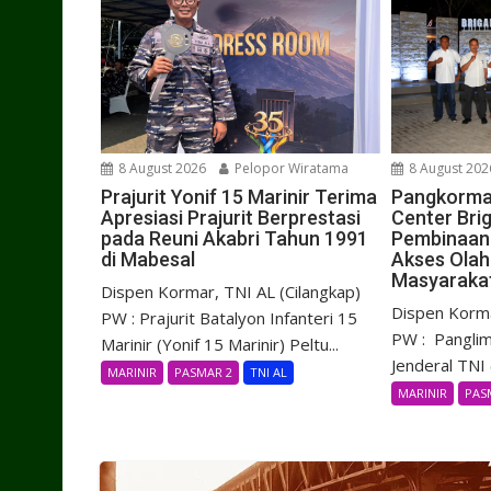
8 August 2026
Pelopor Wiratama
8 August 202
Prajurit Yonif 15 Marinir Terima
Pangkorma
Apresiasi Prajurit Berprestasi
Center Brig
pada Reuni Akabri Tahun 1991
Pembinaan 
di Mabesal
Akses Olah
Masyaraka
Dispen Kormar, TNI AL (Cilangkap)
Dispen Korma
PW : Prajurit Batalyon Infanteri 15
PW : Panglim
Marinir (Yonif 15 Marinir) Peltu...
Jenderal TNI (
MARINIR
PASMAR 2
TNI AL
MARINIR
PAS