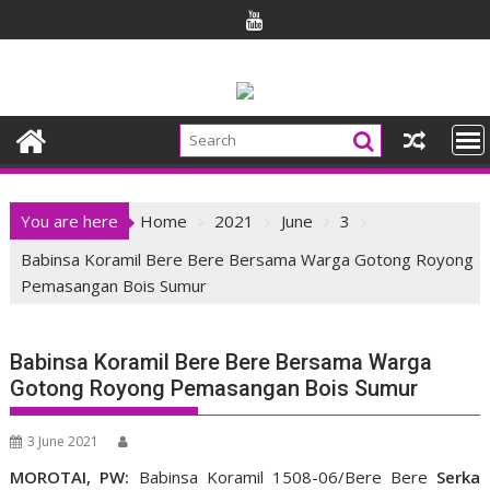
Skip
to
content
You are here
Home
2021
June
3
Babinsa Koramil Bere Bere Bersama Warga Gotong Royong
Pemasangan Bois Sumur
Babinsa Koramil Bere Bere Bersama Warga
Gotong Royong Pemasangan Bois Sumur
3 June 2021
MOROTAI, PW:
Babinsa Koramil 1508-06/Bere Bere
Serka