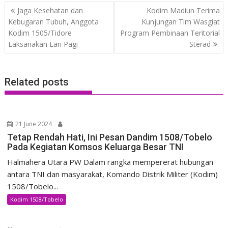
Post
Jaga Kesehatan dan
Kodim Madiun Terima
navigation
Kebugaran Tubuh, Anggota
Kunjungan Tim Wasgiat
Kodim 1505/Tidore
Program Pembinaan Teritorial
Laksanakan Lari Pagi
Sterad
Related posts
21 June 2024
Tetap Rendah Hati, Ini Pesan Dandim 1508/Tobelo
Pada Kegiatan Komsos Keluarga Besar TNI
Halmahera Utara PW Dalam rangka mempererat hubungan
antara TNI dan masyarakat, Komando Distrik Militer (Kodim)
1508/Tobelo...
Kodim 1508/Tobelo