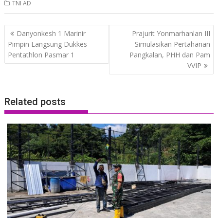
TNI AD
Post
Danyonkesh 1 Marinir
Prajurit Yonmarhanlan III
navigation
Pimpin Langsung Dukkes
Simulasikan Pertahanan
Pentathlon Pasmar 1
Pangkalan, PHH dan Pam
VVIP
Related posts