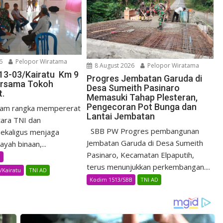
6
Pelopor Wiratama
8 August 2026
Pelopor Wiratama
13-03/Kairatu Km 9
Progres Jembatan Garuda di
rsama Tokoh
Desa Sumeith Pasinaro
t.
Memasuki Tahap Plesteran,
Pengecoran Pot Bunga dan
am rangka mempererat
Lantai Jembatan
ara TNI dan
SBB PW Progres pembangunan
ekaligus menjaga
Jembatan Garuda di Desa Sumeith
yah binaan,...
Pasinaro, Kecamatan Elpaputih,
B
terus menunjukkan perkembangan....
/Kairatu
TNI AD
Kodim 1513/SBB
TNI AD