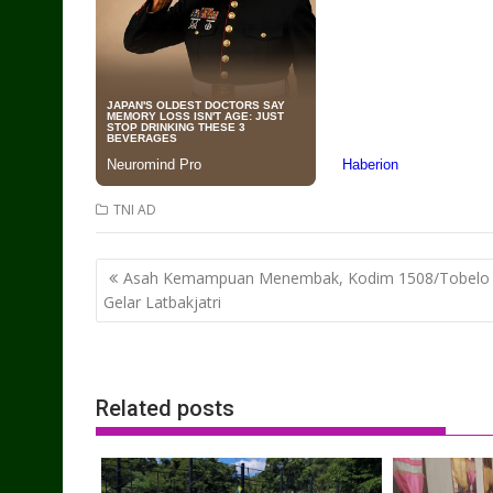
TNI AD
Post
Asah Kemampuan Menembak, Kodim 1508/Tobelo
navigation
Gelar Latbakjatri
Related posts