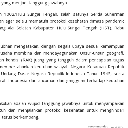
ah yang menjadi tanggung jawabnya.
dim 1002/Hulu Sungai Tengah, salah satunya Serda Suherman
an agar selalu mematuhi protokol kesehatan dimasa pandemic
ng Alai Selatan Kabupaten Hulu Sungai Tengah (HST). Rabu
f Subhan mengatakan, dengan segala upaya sesuai kemampuan
 berusaha membina dan mendayagunakan Unsur-unsur geografi,
dan kondisi (RAK) juang yang tangguh dalam pencapaian tugas
mempertahankan keutuhan wilayah Negara Kesatuan Republik
-Undang Dasar Negara Republik Indonesia Tahun 1945, serta
rah Indonesia dari ancaman dan gangguan terhadap keutuhan
lakukan adalah wujud tanggung jawabnya untuk menyampaikan
tuh dan menjalankan protokol kesehatan untuk menghindari
h terus berkembang.