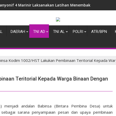
anyonif 4 Marinir Laksanakan Latihan Menembak Pistol Bersam
AL
DAERAH
TNI AD
TNI AL
POLRI
ATR/BPN
insa Kodim 1002/HST Lakukan Pembinaan Teritorial Kepada Wa
naan Teritorial Kepada Warga Binaan Dengan
s) menjadi andalan Babinsa (Bintara Pembina Desa) untuk
us sebagai sarana penyampaian pesan dan upaya pembinaan