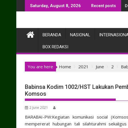
Skip
D
Saturday, August 8, 2026
Recent posts
to
content
BERANDA
NASIONAL
INTERNASION
BOX REDAKSI
You are here
Home
2021
June
2
Bab
Babinsa Kodim 1002/HST Lakukan Pembi
Komsos
2 June 2021
BARABAI-PW:Kegiatan komunikasi social (Komso
mempererat hubungan tali silahturahmi sekalig