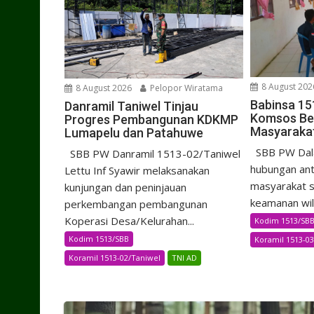
8 August 202
8 August 2026
Pelopor Wiratama
Babinsa 15
Danramil Taniwel Tinjau
Komsos Be
Progres Pembangunan KDKMP
Masyaraka
Lumapelu dan Patahuwe
SBB PW Dal
SBB PW Danramil 1513-02/Taniwel
hubungan ant
Lettu Inf Syawir melaksanakan
masyarakat s
kunjungan dan peninjauan
keamanan wila
perkembangan pembangunan
Koperasi Desa/Kelurahan...
Kodim 1513/SB
Kodim 1513/SBB
Koramil 1513-03
Koramil 1513-02/Taniwel
TNI AD