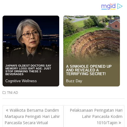
TNI AD
Post
Walikota Bersama Dandim
Pelaksanaan Peringatan Hari
navigation
Martapura Peringati Hari Lahir
Lahir Pancasila Kodim
Pancasila Secara Virtual
1010/Tapin