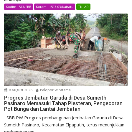
Kodim 1513/SBB
Koramil 1513-03/Kairatu
TNI AD
8 August 2026
Pelopor Wiratama
Progres Jembatan Garuda di Desa Sumeith
Pasinaro Memasuki Tahap Plesteran, Pengecoran
Pot Bunga dan Lantai Jembatan
SBB PW Progres pembangunan Jembatan Garuda di Desa
Sumeith Pasinaro, Kecamatan Elpaputih, terus menunjukkan
perkembangan....