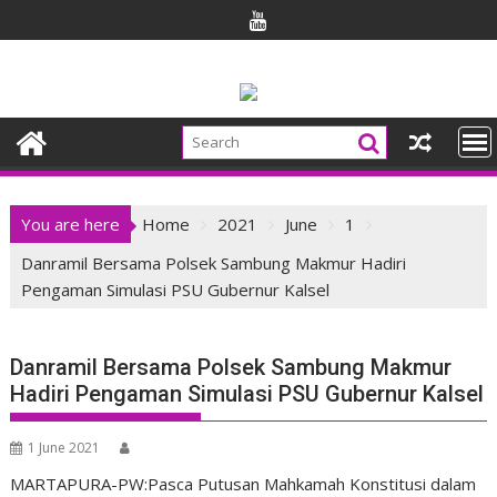
Skip
to
content
You are here
Home
2021
June
1
Danramil Bersama Polsek Sambung Makmur Hadiri
Pengaman Simulasi PSU Gubernur Kalsel
Danramil Bersama Polsek Sambung Makmur
Hadiri Pengaman Simulasi PSU Gubernur Kalsel
1 June 2021
MARTAPURA-PW:Pasca Putusan Mahkamah Konstitusi dalam