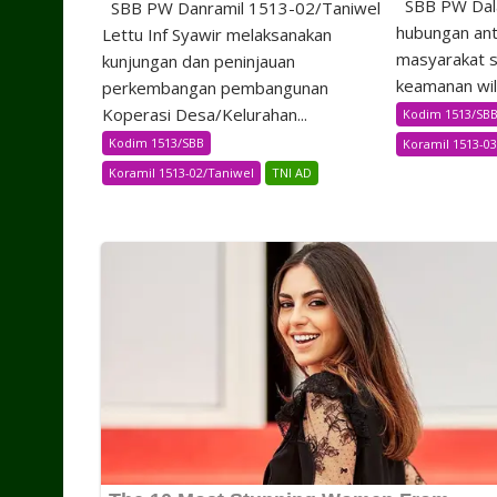
SBB PW Dal
SBB PW Danramil 1513-02/Taniwel
hubungan ant
Lettu Inf Syawir melaksanakan
masyarakat s
kunjungan dan peninjauan
keamanan wila
perkembangan pembangunan
Koperasi Desa/Kelurahan...
Kodim 1513/SB
Kodim 1513/SBB
Koramil 1513-03
Koramil 1513-02/Taniwel
TNI AD