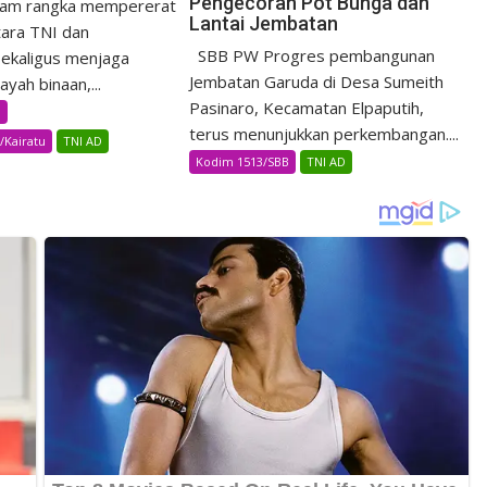
Pengecoran Pot Bunga dan
am rangka mempererat
Lantai Jembatan
ara TNI dan
SBB PW Progres pembangunan
ekaligus menjaga
Jembatan Garuda di Desa Sumeith
yah binaan,...
Pasinaro, Kecamatan Elpaputih,
B
terus menunjukkan perkembangan....
/Kairatu
TNI AD
Kodim 1513/SBB
TNI AD