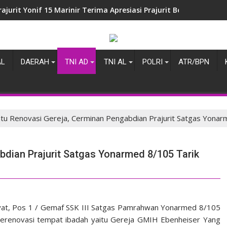
rajurit Yonif 15 Marinir Terima Apresiasi Prajurit Berprestasi 
AL
DAERAH
TNI AD
TNI AL
POLRI
ATR/BPN
tu Renovasi Gereja, Cerminan Pengabdian Prajurit Satgas Yona
bdian Prajurit Satgas Yonarmed 8/105 Tarik
at, Pos 1 / Gemaf SSK III Satgas Pamrahwan Yonarmed 8/105
erenovasi tempat ibadah yaitu Gereja GMIH Ebenheiser Yang