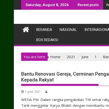
Skip
P
Saturday, August 8, 2026
Recent posts
to
content
BERANDA
NASIONAL
INTERNASION
BOX REDAKSI
You are here
Home
2021
June
1
Ban
Bantu Renovasi Gereja, Cerminan Penga
Kepada Rakyat
1 June 2021
WEDA PW. Dalam rangka pengabdian TNI untuk raky
Tarik menggelar Karya Bhakti dengan membantu m