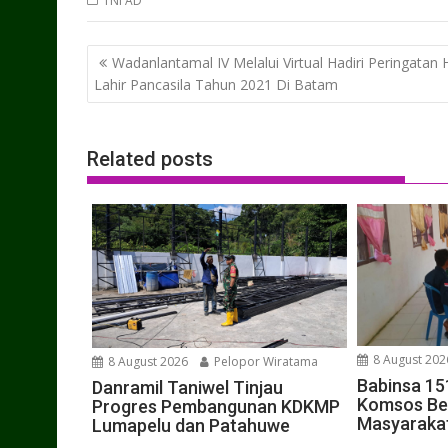
TNI AD
Post
Wadanlantamal IV Melalui Virtual Hadiri Peringatan 
navigation
Lahir Pancasila Tahun 2021 Di Batam
Related posts
8 August 202
8 August 2026
Pelopor Wiratama
Babinsa 15
Danramil Taniwel Tinjau
Komsos Be
Progres Pembangunan KDKMP
Masyaraka
Lumapelu dan Patahuwe