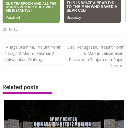
TNI AL
Post
Jaga Stamina, Prajurit Yonif
Usai Penugasan, Prajurit Yonif
navigation
1 Brigif 2 Marinir Pasmar 2
6 Marinir Laksanakan
Laksanakan Olahraga
Perawatan Senjata dan Rapid
Test
Related posts