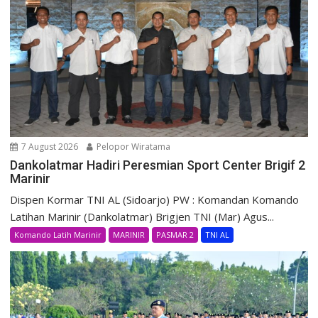
7 August 2026
Pelopor Wiratama
Dankolatmar Hadiri Peresmian Sport Center Brigif 2
Marinir
Dispen Kormar TNI AL (Sidoarjo) PW : Komandan Komando
Latihan Marinir (Dankolatmar) Brigjen TNI (Mar) Agus...
Komando Latih Marinir
MARINIR
PASMAR 2
TNI AL