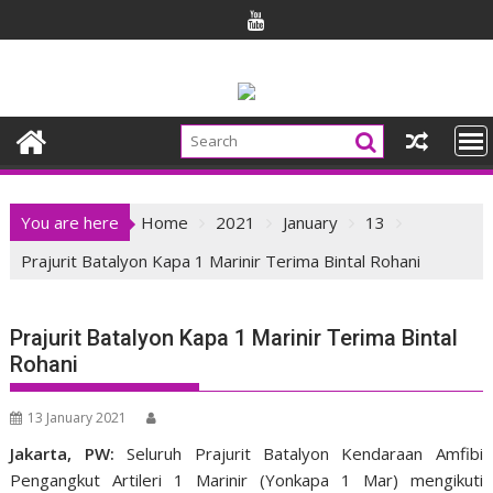
Skip
to
content
You are here
Home
2021
January
13
Prajurit Batalyon Kapa 1 Marinir Terima Bintal Rohani
Prajurit Batalyon Kapa 1 Marinir Terima Bintal
Rohani
13 January 2021
Jakarta, PW:
Seluruh Prajurit Batalyon Kendaraan Amfibi
Pengangkut Artileri 1 Marinir (Yonkapa 1 Mar) mengikuti