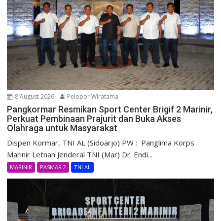
8 August 2026
Pelopor Wiratama
Pangkormar Resmikan Sport Center Brigif 2 Marinir,
Perkuat Pembinaan Prajurit dan Buka Akses
Olahraga untuk Masyarakat
Dispen Kormar, TNI AL (Sidoarjo) PW : Panglima Korps
Marinir Letnan Jenderal TNI (Mar) Dr. Endi...
MARINIR
PASMAR 2
TNI AL