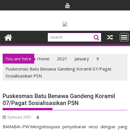
Skip
to
content
You are here
Home
2021
January
9
Puskesmas Batu Benawa Gandeng Koramil 07/Pagat
Sosialisasikan PSN
Puskesmas Batu Benawa Gandeng Koramil
07/Pagat Sosialisasikan PSN
9 January 2021
BARABAI-PW:Mengatisispasi penyebaran virus dengue yang