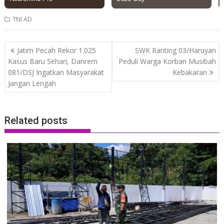
TNI AD
Post
Jatim Pecah Rekor 1.025
SWK Ranting 03/Haruyan
navigation
Kasus Baru Sehari, Danrem
Peduli Warga Korban Musibah
081/DSJ Ingatkan Masyarakat
Kebakaran
Jangan Lengah
Related posts