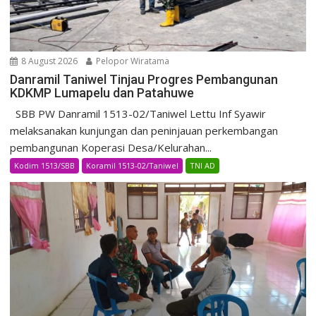
8 August 2026
Pelopor Wiratama
Danramil Taniwel Tinjau Progres Pembangunan
KDKMP Lumapelu dan Patahuwe
SBB PW Danramil 1513-02/Taniwel Lettu Inf Syawir
melaksanakan kunjungan dan peninjauan perkembangan
pembangunan Koperasi Desa/Kelurahan...
Kodim 1513/SBB
Koramil 1513-02/Taniwel
TNI AD