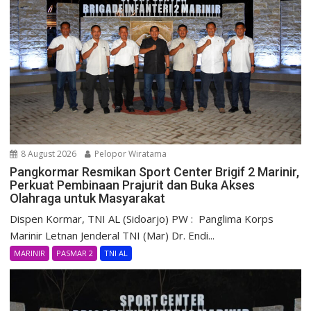
8 August 2026
Pelopor Wiratama
Pangkormar Resmikan Sport Center Brigif 2 Marinir,
Perkuat Pembinaan Prajurit dan Buka Akses
Olahraga untuk Masyarakat
Dispen Kormar, TNI AL (Sidoarjo) PW : Panglima Korps
Marinir Letnan Jenderal TNI (Mar) Dr. Endi...
MARINIR
PASMAR 2
TNI AL