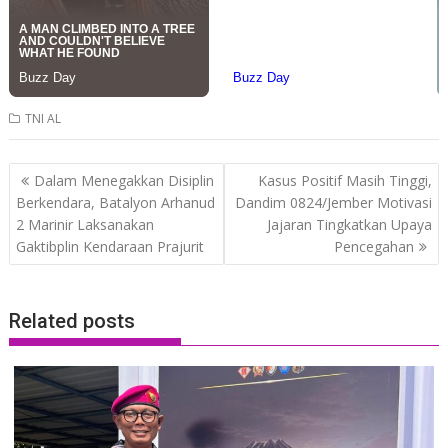
TNI AL
Post
Dalam Menegakkan Disiplin
Kasus Positif Masih Tinggi,
navigation
Berkendara, Batalyon Arhanud
Dandim 0824/Jember Motivasi
2 Marinir Laksanakan
Jajaran Tingkatkan Upaya
Gaktibplin Kendaraan Prajurit
Pencegahan
Related posts