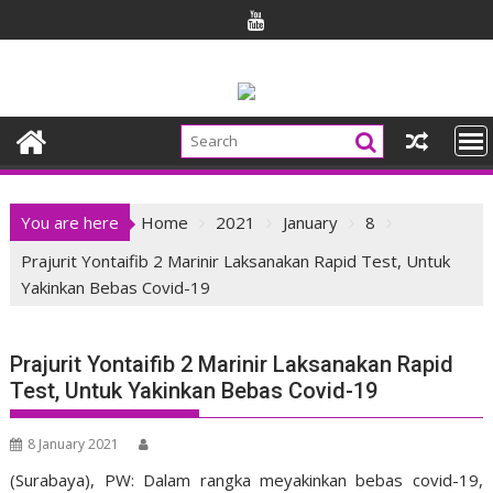
Skip
to
content
You are here
Home
2021
January
8
Prajurit Yontaifib 2 Marinir Laksanakan Rapid Test, Untuk
Yakinkan Bebas Covid-19
Prajurit Yontaifib 2 Marinir Laksanakan Rapid
Test, Untuk Yakinkan Bebas Covid-19
8 January 2021
(Surabaya), PW: Dalam rangka meyakinkan bebas covid-19,