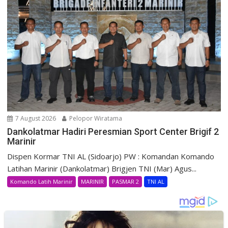
7 August 2026
Pelopor Wiratama
Dankolatmar Hadiri Peresmian Sport Center Brigif 2
Marinir
Dispen Kormar TNI AL (Sidoarjo) PW : Komandan Komando
Latihan Marinir (Dankolatmar) Brigjen TNI (Mar) Agus...
Komando Latih Marinir
MARINIR
PASMAR 2
TNI AL