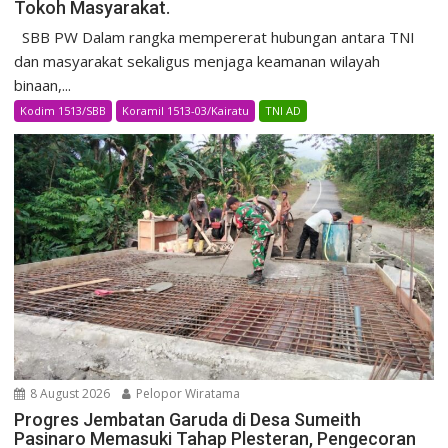
Tokoh Masyarakat.
SBB PW Dalam rangka mempererat hubungan antara TNI
dan masyarakat sekaligus menjaga keamanan wilayah
binaan,...
Kodim 1513/SBB
Koramil 1513-03/Kairatu
TNI AD
8 August 2026
Pelopor Wiratama
Progres Jembatan Garuda di Desa Sumeith
Pasinaro Memasuki Tahap Plesteran, Pengecoran