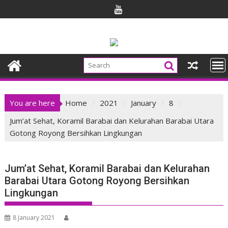
Skip
to
content
You are here
Home
2021
January
8
Jum’at Sehat, Koramil Barabai dan Kelurahan Barabai Utara
Gotong Royong Bersihkan Lingkungan
Jum’at Sehat, Koramil Barabai dan Kelurahan
Barabai Utara Gotong Royong Bersihkan
Lingkungan
8 January 2021