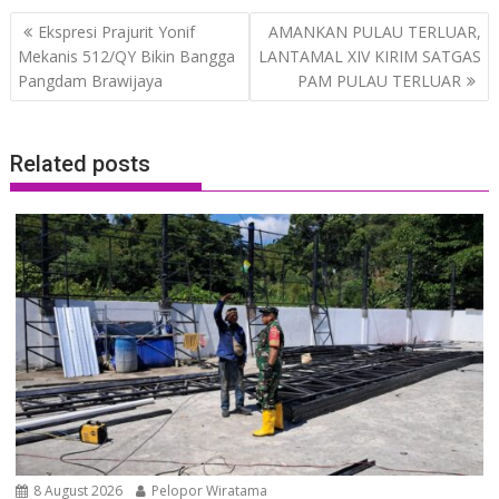
Post
Ekspresi Prajurit Yonif
AMANKAN PULAU TERLUAR,
navigation
Mekanis 512/QY Bikin Bangga
LANTAMAL XIV KIRIM SATGAS
Pangdam Brawijaya
PAM PULAU TERLUAR
Related posts
8 August 2026
Pelopor Wiratama