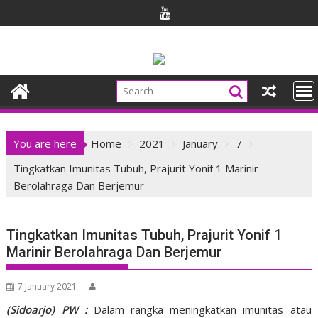
Skip
to
content
You are here
Home
2021
January
7
Tingkatkan Imunitas Tubuh, Prajurit Yonif 1 Marinir
Berolahraga Dan Berjemur
Tingkatkan Imunitas Tubuh, Prajurit Yonif 1
Marinir Berolahraga Dan Berjemur
7 January 2021
(Sidoarjo) PW :
Dalam rangka meningkatkan imunitas atau