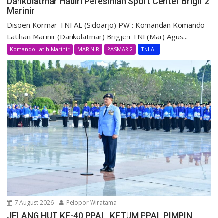
Dankolatmar Hadiri Peresmian Sport Center Brigif 2
Marinir
Dispen Kormar TNI AL (Sidoarjo) PW : Komandan Komando
Latihan Marinir (Dankolatmar) Brigjen TNI (Mar) Agus...
Komando Latih Marinir
MARINIR
PASMAR 2
TNI AL
7 August 2026
Pelopor Wiratama
JELANG HUT KE-40 PPAL, KETUM PPAL PIMPIN