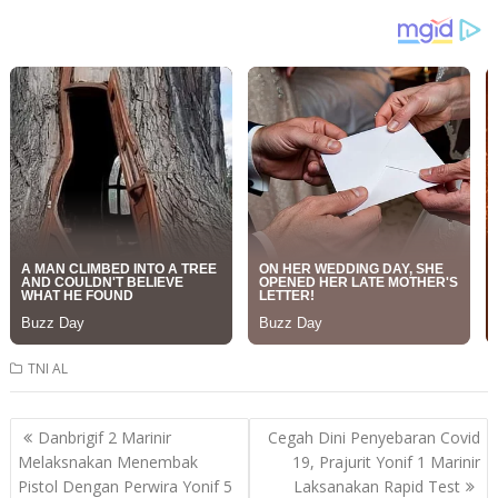
TNI AL
Post
Danbrigif 2 Marinir
Cegah Dini Penyebaran Covid
navigation
Melaksnakan Menembak
19, Prajurit Yonif 1 Marinir
Pistol Dengan Perwira Yonif 5
Laksanakan Rapid Test