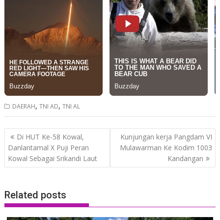
,
,
DAERAH
TNI AD
TNI AL
Post
Di HUT Ke-58 Kowal,
Kunjungan kerja Pangdam VI
navigation
Danlantamal X Puji Peran
Mulawarman Ke Kodim 1003
Kowal Sebagai Srikandi Laut
Kandangan
Related posts