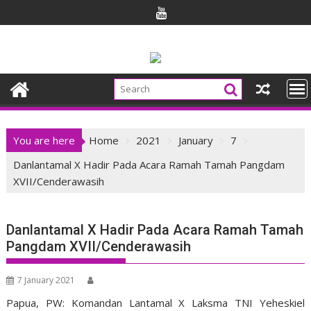
Skip
to
content
You are here
Home
2021
January
7
Danlantamal X Hadir Pada Acara Ramah Tamah Pangdam
XVII/Cenderawasih
Danlantamal X Hadir Pada Acara Ramah Tamah
Pangdam XVII/Cenderawasih
7 January 2021
Papua, PW: Komandan Lantamal X Laksma TNI Yeheskiel