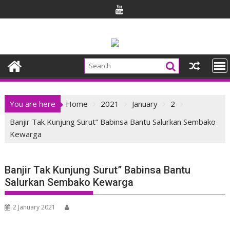
Skip
to
content
You are here
Home
2021
January
2
Banjir Tak Kunjung Surut” Babinsa Bantu Salurkan Sembako
Kewarga
Banjir Tak Kunjung Surut” Babinsa Bantu
Salurkan Sembako Kewarga
2 January 2021