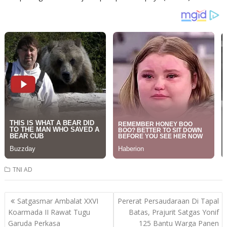
TNI AD
Post
Satgasmar Ambalat XXVI
Pererat Persaudaraan Di Tapal
navigation
Koarmada II Rawat Tugu
Batas, Prajurit Satgas Yonif
Garuda Perkasa
125 Bantu Warga Panen