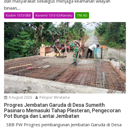
dan masyarakat sekaligus menjaga keamanan wilayah
binaan,...
Kodim 1513/SBB
Koramil 1513-03/Kairatu
TNI AD
8 August 2026
Pelopor Wiratama
Progres Jembatan Garuda di Desa Sumeith
Pasinaro Memasuki Tahap Plesteran, Pengecoran
Pot Bunga dan Lantai Jembatan
SBB PW Progres pembangunan Jembatan Garuda di Desa