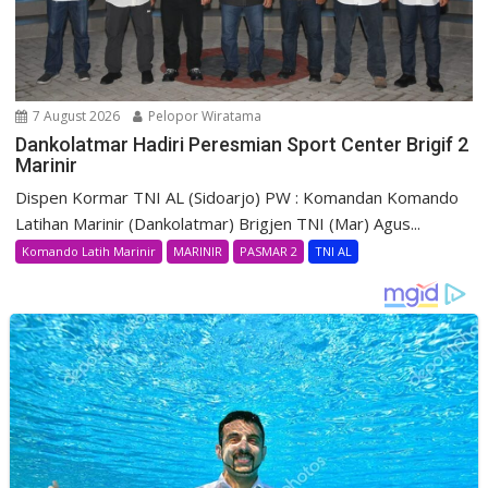
7 August 2026
Pelopor Wiratama
Dankolatmar Hadiri Peresmian Sport Center Brigif 2
Marinir
Dispen Kormar TNI AL (Sidoarjo) PW : Komandan Komando
Latihan Marinir (Dankolatmar) Brigjen TNI (Mar) Agus...
Komando Latih Marinir
MARINIR
PASMAR 2
TNI AL