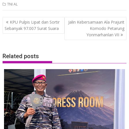
TNI AL
Post
KPU Pulpis Lipat dan Sortir
Jalin Kebersamaan Ala Prajurit
navigation
Sebanyak 97.007 Surat Suara
Komodo Petarung
Yonmarhanlan VII
Related posts