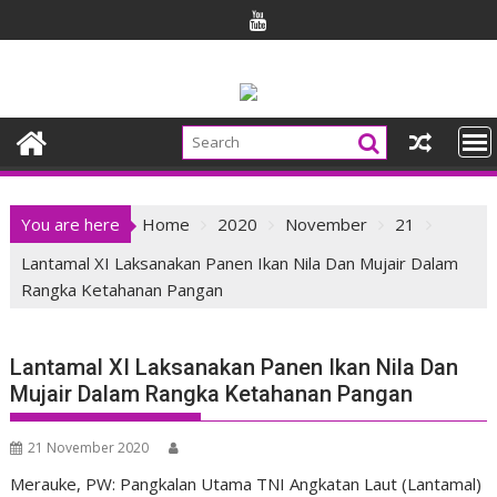
Skip
to
content
You are here
Home
2020
November
21
Lantamal XI Laksanakan Panen Ikan Nila Dan Mujair Dalam
Rangka Ketahanan Pangan
Lantamal XI Laksanakan Panen Ikan Nila Dan
Mujair Dalam Rangka Ketahanan Pangan
21 November 2020
Merauke, PW: Pangkalan Utama TNI Angkatan Laut (Lantamal)