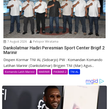
7 August 2026
Pelopor Wiratama
Dankolatmar Hadiri Peresmian Sport Center Brigif 2
Marinir
Dispen Kormar TNI AL (Sidoarjo) PW : Komandan Komando
Latihan Marinir (Dankolatmar) Brigjen TNI (Mar) Agus...
Komando Latih Marinir
MARINIR
PASMAR 2
TNI AL