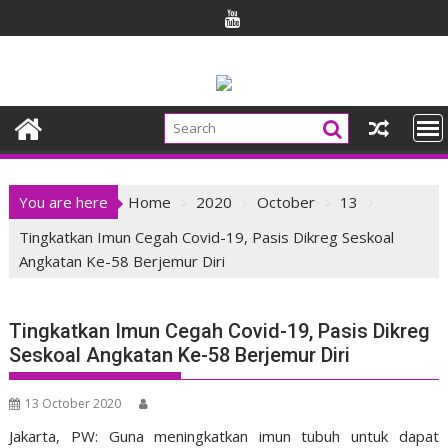
Skip
to
content
You are here
Home
2020
October
13
Tingkatkan Imun Cegah Covid-19, Pasis Dikreg Seskoal
Angkatan Ke-58 Berjemur Diri
Tingkatkan Imun Cegah Covid-19, Pasis Dikreg
Seskoal Angkatan Ke-58 Berjemur Diri
13 October 2020
Jakarta, PW: Guna meningkatkan imun tubuh untuk dapat