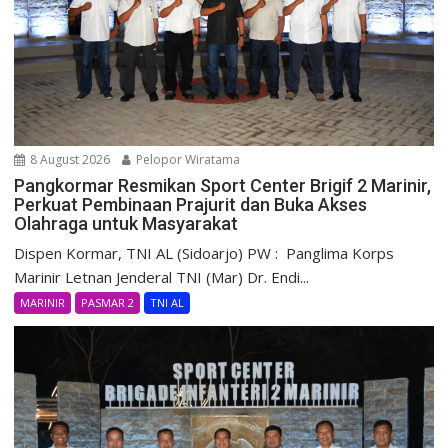
8 August 2026
Pelopor Wiratama
Pangkormar Resmikan Sport Center Brigif 2 Marinir,
Perkuat Pembinaan Prajurit dan Buka Akses
Olahraga untuk Masyarakat
Dispen Kormar, TNI AL (Sidoarjo) PW : Panglima Korps
Marinir Letnan Jenderal TNI (Mar) Dr. Endi...
MARINIR
PASMAR 2
TNI AL