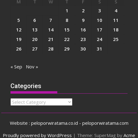
M
T
W
T
F
S
S
1
2
3
4
5
6
7
8
9
10
11
12
13
14
15
16
17
18
19
20
21
22
23
24
25
26
27
28
29
30
31
« Sep
Nov »
Categories
Categories
Website : peloporwiratama.co.id - peloporwiratama.com
Proudly powered by WordPress
|
Theme: SuperMag by
Acme