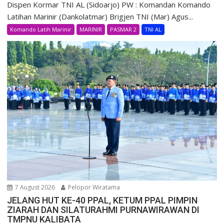
Dispen Kormar TNI AL (Sidoarjo) PW : Komandan Komando
Latihan Marinir (Dankolatmar) Brigjen TNI (Mar) Agus...
Komando Latih Marinir
MARINIR
PASMAR 2
TNI AL
7 August 2026
Pelopor Wiratama
JELANG HUT KE-40 PPAL, KETUM PPAL PIMPIN
ZIARAH DAN SILATURAHMI PURNAWIRAWAN DI
TMPNU KALIBATA