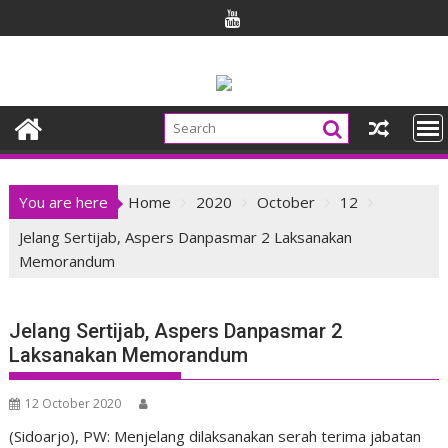
Skip
to
content
You are here
Home
2020
October
12
Jelang Sertijab, Aspers Danpasmar 2 Laksanakan
Memorandum
Jelang Sertijab, Aspers Danpasmar 2
Laksanakan Memorandum
12 October 2020
(Sidoarjo), PW: Menjelang dilaksanakan serah terima jabatan