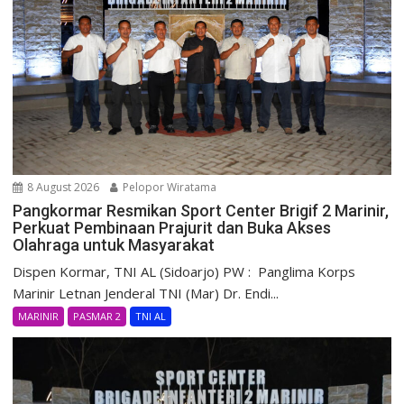
8 August 2026
Pelopor Wiratama
Pangkormar Resmikan Sport Center Brigif 2 Marinir,
Perkuat Pembinaan Prajurit dan Buka Akses
Olahraga untuk Masyarakat
Dispen Kormar, TNI AL (Sidoarjo) PW : Panglima Korps
Marinir Letnan Jenderal TNI (Mar) Dr. Endi...
MARINIR
PASMAR 2
TNI AL